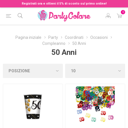
Registrati ora e ottieni il 5% di sconto sul primo ordine!
0
Pagina iniziale
Party
Coordinati
Occasioni
Compleanno
50 Anni
50 Anni