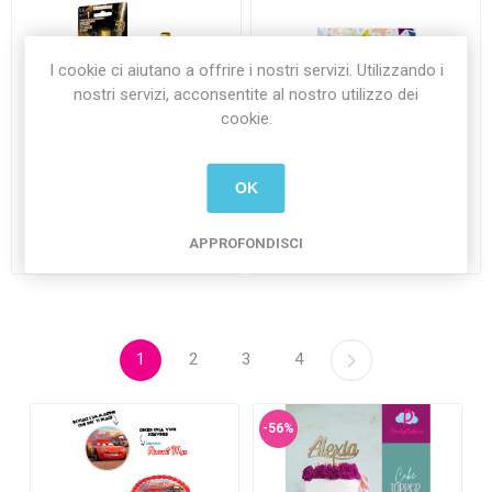
I cookie ci aiutano a offrire i nostri servizi. Utilizzando i
nostri servizi, acconsentite al nostro utilizzo dei
cookie.
Candela Fontana da Interno
Tovaglioli 25x25 cm
OK
con Numero Strass 50°
Stardust 50 anni 20 pezzi
Anniversario
€5,90 Iva inclusa
€1,90 Iva inclusa
APPROFONDISCI
più
spedizione
più
spedizione
1
2
3
4
-56%