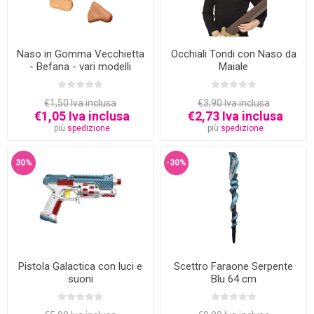
Naso in Gomma Vecchietta
Occhiali Tondi con Naso da
- Befana - vari modelli
Maiale
€1,50 Iva inclusa
€3,90 Iva inclusa
€1,05 Iva inclusa
€2,73 Iva inclusa
più
spedizione
più
spedizione
30%
-30%
Pistola Galactica con luci e
Scettro Faraone Serpente
suoni
Blu 64 cm