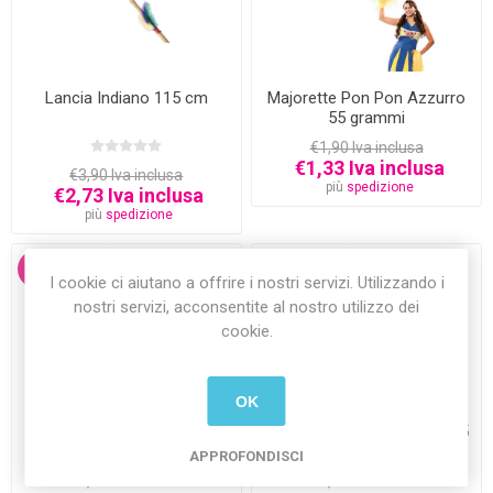
Lancia Indiano 115 cm
Majorette Pon Pon Azzurro
55 grammi
€1,90 Iva inclusa
€1,33 Iva inclusa
€3,90 Iva inclusa
più
spedizione
€2,73 Iva inclusa
più
spedizione
30%
30%
I cookie ci aiutano a offrire i nostri servizi. Utilizzando i
nostri servizi, acconsentite al nostro utilizzo dei
cookie.
OK
Majorette Pon Pon Giallo 55
Majorette Pon Pon Verde 55
grammi
grammi
APPROFONDISCI
€1,90 Iva inclusa
€1,90 Iva inclusa