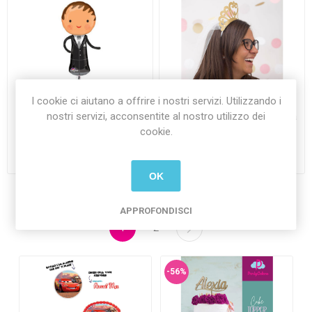
I cookie ci aiutano a offrire i nostri servizi. Utilizzando i
nostri servizi, acconsentite al nostro utilizzo dei
Palloncino Mylar Super
Cerchietto Corona Glitterata
Shape Sposo 48x101 cm
Oro con Velo
cookie.
€6,90 Iva inclusa
€3,90 Iva inclusa
più
spedizione
più
spedizione
OK
APPROFONDISCI
1
2
-56%