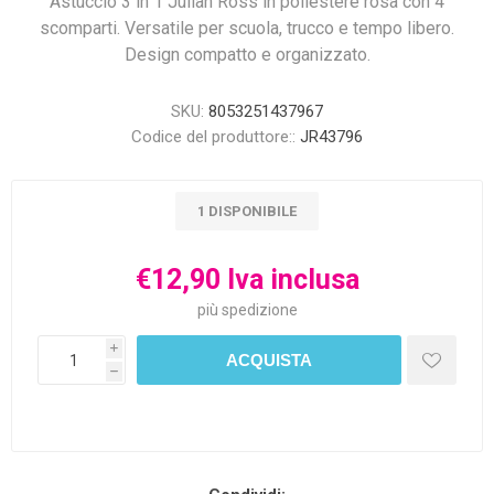
Astuccio 3 in 1 Julian Ross in poliestere rosa con 4
scomparti. Versatile per scuola, trucco e tempo libero.
Design compatto e organizzato.
SKU:
8053251437967
Codice del produttore::
JR43796
1 DISPONIBILE
€12,90 Iva inclusa
più
spedizione
i
h