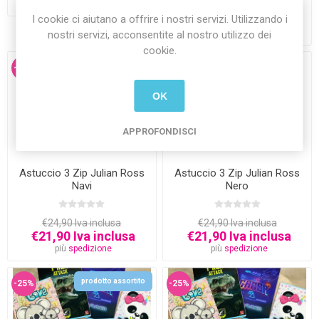
più
spedizione
€24,90 Iva inclusa
€21,90 Iva inclusa
I cookie ci aiutano a offrire i nostri servizi. Utilizzando i
più
spedizione
nostri servizi, acconsentite al nostro utilizzo dei
cookie.
-12%
-12%
OK
APPROFONDISCI
Astuccio 3 Zip Julian Ross
Astuccio 3 Zip Julian Ross
Navi
Nero
€24,90 Iva inclusa
€24,90 Iva inclusa
€21,90 Iva inclusa
€21,90 Iva inclusa
più
spedizione
più
spedizione
prodotto assortito
-25%
-25%