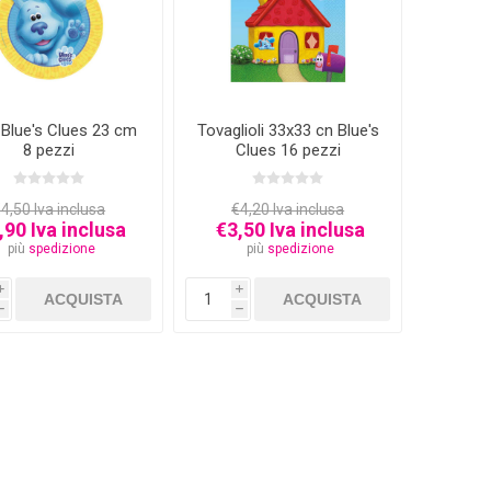
i Blue's Clues 23 cm
Tovaglioli 33x33 cn Blue's
8 pezzi
Clues 16 pezzi
4,50 Iva inclusa
€4,20 Iva inclusa
,90 Iva inclusa
€3,50 Iva inclusa
più
spedizione
più
spedizione
i
i
h
h