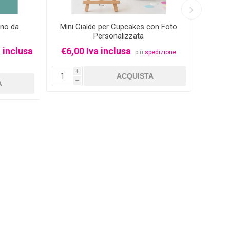
gno da
Mini Cialde per Cupcakes con Foto
Cio
Personalizzata
Even
 inclusa
€6,00 Iva inclusa
più
spedizione
Da €0
i
h