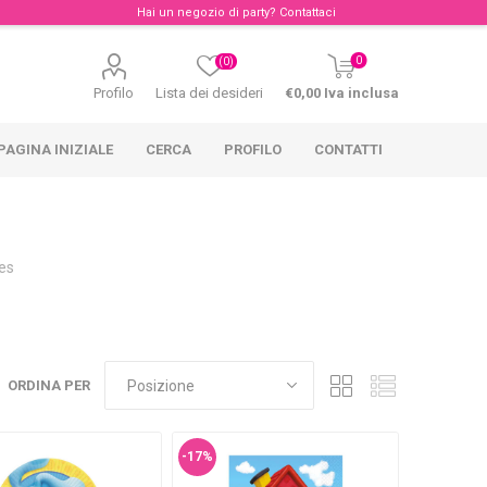
Hai un negozio di party?
Contattaci
0
(0)
Profilo
Lista dei desideri
€0,00 Iva inclusa
PAGINA INIZIALE
CERCA
PROFILO
CONTATTI
ues
ORDINA PER
-17%