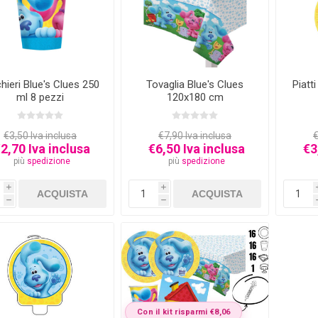
hieri Blue's Clues 250
Tovaglia Blue's Clues
Piatt
ml 8 pezzi
120x180 cm
€3,50 Iva inclusa
€7,90 Iva inclusa
€
2,70 Iva inclusa
€6,50 Iva inclusa
€3
più
spedizione
più
spedizione
i
i
h
h
Con il kit risparmi €8,06