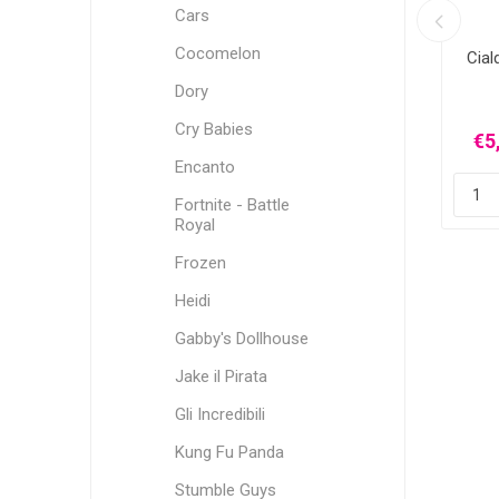
Cars
Cocomelon
zati per
Nome Personalizzato in Plexiglass
Cial
e Grafica
Dory
Cry Babies
€5,00 Iva inclusa
€5
iù
spedizione
più
spedizione
Encanto
i
Fortnite - Battle
h
Royal
Frozen
Heidi
Gabby's Dollhouse
Jake il Pirata
Gli Incredibili
Kung Fu Panda
Stumble Guys