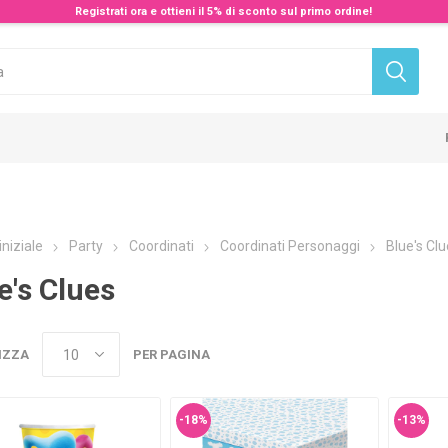
Registrati ora e ottieni il 5% di sconto sul primo ordine!
iniziale
Party
Coordinati
Coordinati Personaggi
Blue's Cl
e's Clues
IZZA
PER PAGINA
-18%
-13%