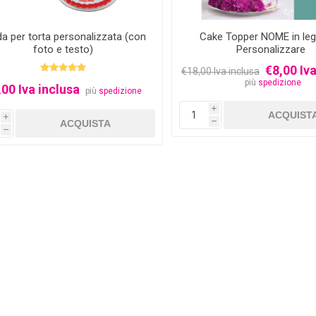
da per torta personalizzata (con
Cake Topper NOME in le
foto e testo)
Personalizzare
€8,00 Iva
€18,00 Iva inclusa
più
spedizione
,00 Iva inclusa
più
spedizione
i
i
h
h