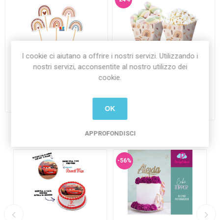
I cookie ci aiutano a offrire i nostri servizi. Utilizzando i
nostri servizi, acconsentite al nostro utilizzo dei
Picks Sagomati Boho 25
Sweety Box Boho 6,5x8x6,5
cookie.
pezzi
cm 6 pezzi
€2,70 Iva inclusa
€3,80 Iva inclusa
€2,90 Iva inclusa
più
spedizione
OK
più
spedizione
APPROFONDISCI
-56%