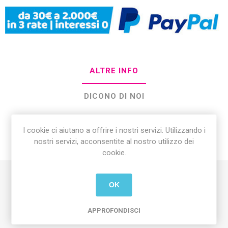
ALTRE INFO
DICONO DI NOI
CONSEGNA E RESI
I cookie ci aiutano a offrire i nostri servizi. Utilizzando i
nostri servizi, acconsentite al nostro utilizzo dei
GPSR
cookie.
OK
La
Borraccia Termica Swipe 400 ml
è pensata per chi
desidera portare sempre con sé bevande alla temperatura
ideale. Realizzata con materiali di alta qualità, questa
APPROFONDISCI
borraccia mantiene il caldo fino a diverse ore e le bevande