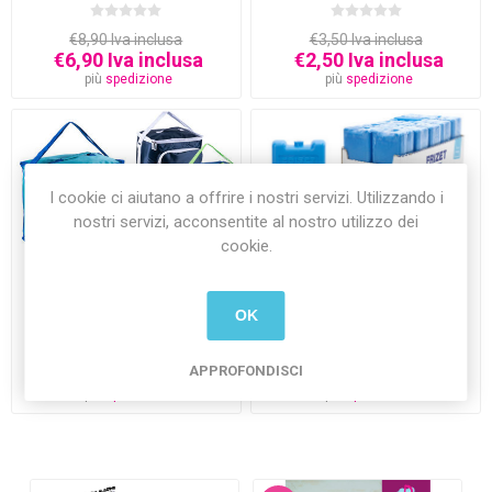
€8,90 Iva inclusa
€3,50 Iva inclusa
€6,90 Iva inclusa
€2,50 Iva inclusa
più
spedizione
più
spedizione
I cookie ci aiutano a offrire i nostri servizi. Utilizzando i
nostri servizi, acconsentite al nostro utilizzo dei
cookie.
Coveri Borsa Frigo 18 litri
Ghiaccio sintetico 500x2
OK
APPROFONDISCI
€8,90 Iva inclusa
€2,50 Iva inclusa
più
spedizione
più
spedizione