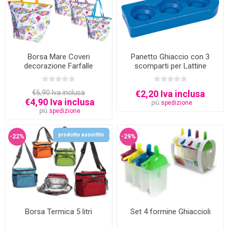
Borsa Mare Coveri
Panetto Ghiaccio con 3
decorazione Farfalle
scomparti per Lattine
28x10x4 cm - 650 grammi
€6,90 Iva inclusa
€2,20 Iva inclusa
€4,90 Iva inclusa
più
spedizione
più
spedizione
prodotto assortito
-22%
-29%
Borsa Termica 5 litri
Set 4 formine Ghiaccioli