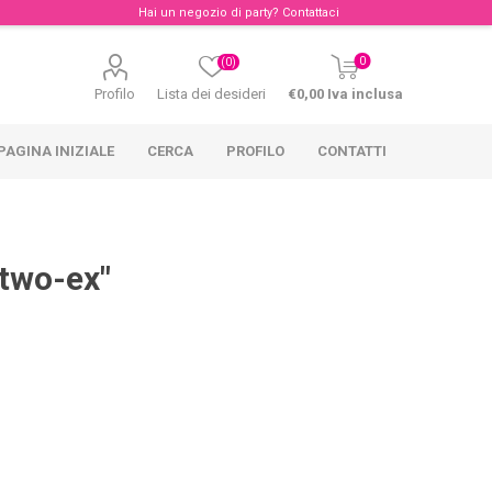
Hai un negozio di party?
Contattaci
0
(0)
Profilo
Lista dei desideri
€0,00 Iva inclusa
PAGINA INIZIALE
CERCA
PROFILO
CONTATTI
two-ex"