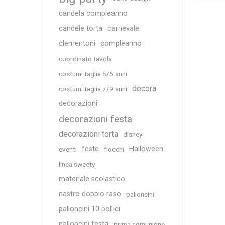
candela compleanno
candele torta
carnevale
clementoni
compleanno
coordinato tavola
costumi taglia 5/6 anni
decora
costumi taglia 7/9 anni
decorazioni
decorazioni festa
decorazioni torta
disney
feste
Halloween
eventi
fiocchi
linea sweety
materiale scolastico
nastro doppio raso
palloncini
palloncini 10 pollici
palloncini festa
prima comunione