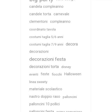
candela compleanno
candele torta
carnevale
clementoni
compleanno
coordinato tavola
costumi taglia 5/6 anni
decora
costumi taglia 7/9 anni
decorazioni
decorazioni festa
decorazioni torta
disney
feste
Halloween
eventi
fiocchi
linea sweety
materiale scolastico
nastro doppio raso
palloncini
palloncini 10 pollici
palloncini festa
prima comunione