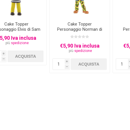
Cake Topper
Cake Topper
sonaggio Elvis di Sam
Personaggio Norman di
Per
il Pompiere
Sam il Pompiere
S
5,90 Iva inclusa
più
spedizione
€5,90 Iva inclusa
€5
più
spedizione
i
h
i
h