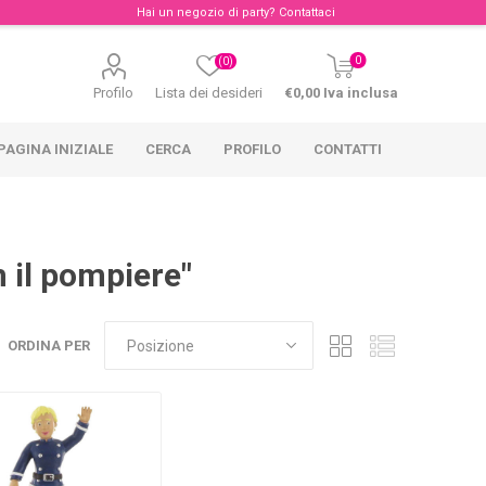
Hai un negozio di party?
Contattaci
0
(0)
Profilo
Lista dei desideri
€0,00 Iva inclusa
PAGINA INIZIALE
CERCA
PROFILO
CONTATTI
 il pompiere"
ORDINA PER