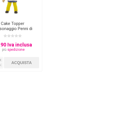
Cake Topper
sonaggio Penni di
am il Pompiere
,90 Iva inclusa
più
spedizione
i
h