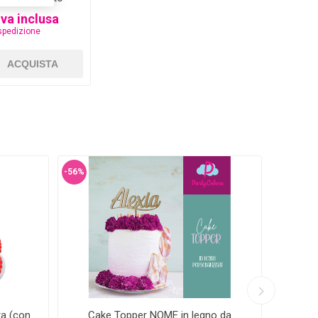
Iva inclusa
spedizione
-56%
ta (con
Cake Topper NOME in legno da
Mini 