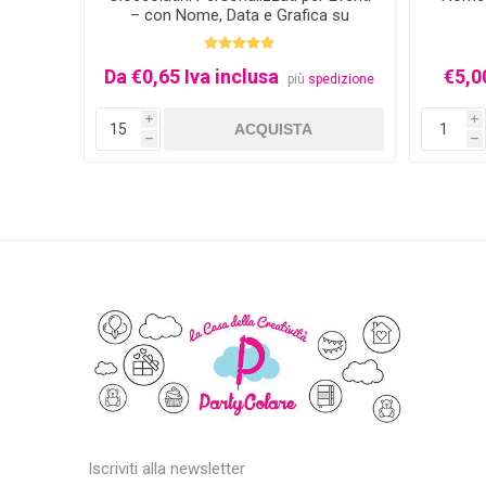
– con Nome, Data e Grafica su
Misura
izione
Da €0,65 Iva inclusa
€5,0
più
spedizione
i
i
h
h
Iscriviti alla newsletter