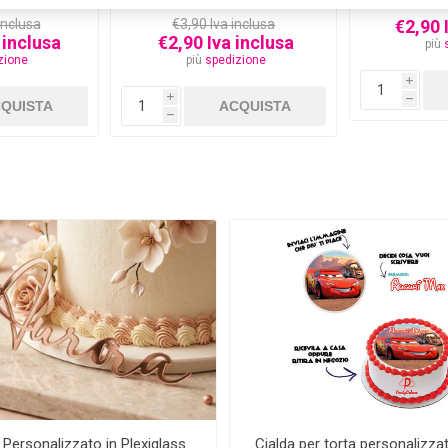
inclusa
€3,90 Iva inclusa
€2,90 
 inclusa
€2,90 Iva inclusa
più
zione
più
spedizione
i
i
h
h
Personalizzato in Plexiglass
Cialda per torta personalizza