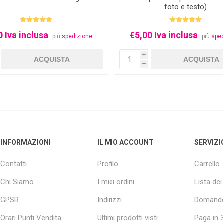
foto e testo)
0 Iva inclusa
€5,00 Iva inclusa
più
spedizione
più
spe
i
h
INFORMAZIONI
IL MIO ACCOUNT
SERVIZI
Contatti
Profilo
Carrello
Chi Siamo
I miei ordini
Lista dei
GPSR
Indirizzi
Domande
Orari Punti Vendita
Ultimi prodotti visti
Paga in 3