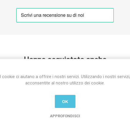
Hanno acquistato anche
I cookie ci aiutano a offrire i nostri servizi. Utilizzando i nostri servizi
-26%
acconsentite al nostro utilizzo dei cookie.
OK
APPROFONDISCI
airy
Mazzetto Stelle di Natale -
Box 6 Palli
4 fiore
Perlato/G