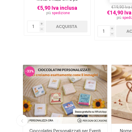
€5,90 Iva inclusa
€19,90 Iva 
€14,90 Iva
più
spedizione
più
spedi
i
i
h
h
-33%
n Foto
Cioccolatini Personalizzati per Eventi
Nome 