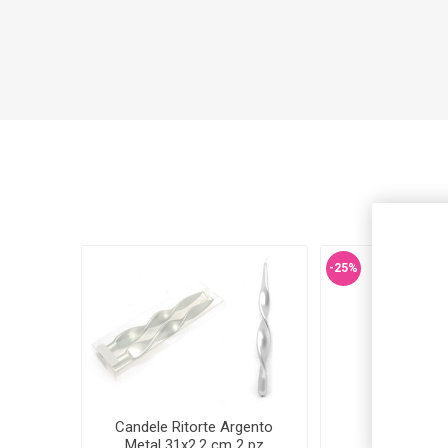
-25%
Candele Ritorte Argento
Barbie F
Metal 31x2,2 cm 2 pz