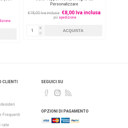
Personalizzare
€8,00 Iva inclusa
€6,0
€18,00 Iva inclusa
più
spedizione
dizione
i
i
h
h
O CLIENTI
SEGUICI SU
 desideri
OPZIONI DI PAGAMENTO
 Frequenti
 rate