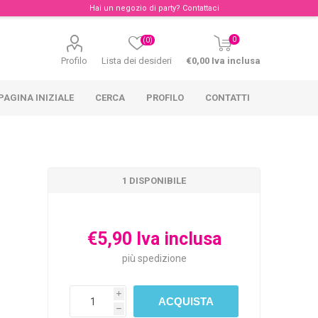
Hai un negozio di party?
Contattaci
0
(0)
Profilo
Lista dei desideri
€0,00 Iva inclusa
PAGINA INIZIALE
CERCA
PROFILO
CONTATTI
1 DISPONIBILE
€5,90 Iva inclusa
più
spedizione
i
h