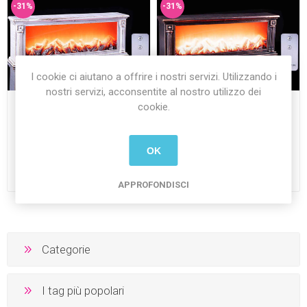
-31%
-31%
I cookie ci aiutano a offrire i nostri servizi. Utilizzando i
nostri servizi, acconsentite al nostro utilizzo dei
cookie.
Lanterna Camino
Lanterna Camino
63.2X12X21.7 cm Bianco
63.2X12X21.7 cm Marrone
antico
antico
OK
€64,99 Iva inclusa
€64,99 Iva inclusa
€44,90 Iva inclusa
€44,90 Iva inclusa
più
spedizione
più
spedizione
APPROFONDISCI
Categorie
I tag più popolari