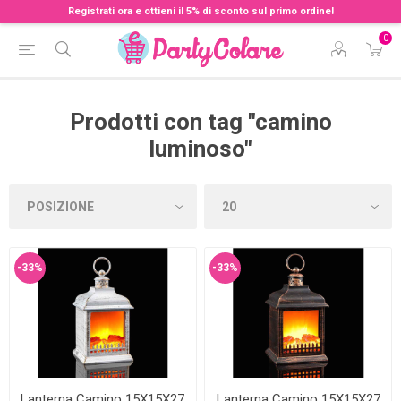
Registrati ora e ottieni il 5% di sconto sul primo ordine!
0
Prodotti con tag "camino
luminoso"
-33%
-33%
Lanterna Camino 15X15X27
Lanterna Camino 15X15X27