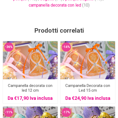
campanella decorata con led
(10)
Prodotti correlati
-36%
-14%
Campanella decorata con
Campanella Decorata con
led 12 cm
Led 15 cm
Da €17,90 Iva inclusa
Da €24,90 Iva inclusa
-11%
-17%