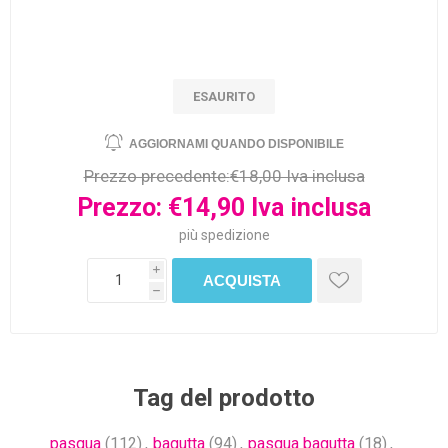
ESAURITO
Prezzo precedente:
€18,00 Iva inclusa
Prezzo:
€14,90 Iva inclusa
più
spedizione
i
h
Tag del prodotto
pasqua
(112)
,
bagutta
(94)
,
pasqua bagutta
(18)
,