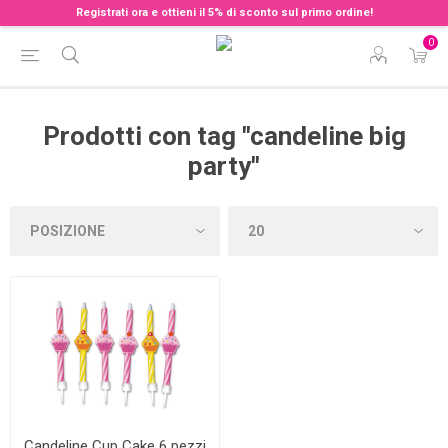
Registrati ora e ottieni il 5% di sconto sul primo ordine!
0
Prodotti con tag "candeline big
party"
Candeline Cup Cake 6 pezzi