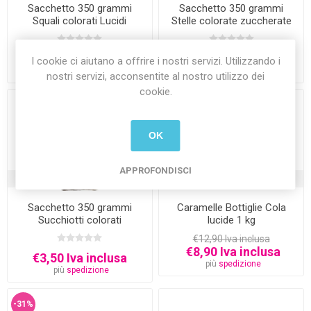
Sacchetto 350 grammi
Sacchetto 350 grammi
Squali colorati Lucidi
Stelle colorate zuccherate
€3,50 Iva inclusa
€3,50 Iva inclusa
I cookie ci aiutano a offrire i nostri servizi. Utilizzando i
più
spedizione
più
spedizione
nostri servizi, acconsentite al nostro utilizzo dei
cookie.
OK
APPROFONDISCI
ATTUALMENTE NON DISPONIBILE
ATTUALMENTE NON DISPONIBILE
Sacchetto 350 grammi
Caramelle Bottiglie Cola
Succhiotti colorati
lucide 1 kg
€12,90 Iva inclusa
€8,90 Iva inclusa
€3,50 Iva inclusa
più
spedizione
più
spedizione
-31%