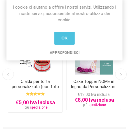
I cookie ci aiutano a offrire i nostri servizi. Utilizzando i
€6,90 Iva inclusa
€4,50 Iva inclusa
nostri servizi, acconsentite al nostro utilizzo dei
più
spedizione
più
spedizione
cookie.
OK
-56%
APPROFONDISCI
Cialda per torta
Cake Topper NOME in
personalizzata (con foto
legno da Personalizzare
e testo)
€18,00 Iva inclusa
€8,00 Iva inclusa
€5,00 Iva inclusa
più
spedizione
più
spedizione