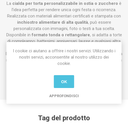
La
cialda per torta personalizzabile in ostia o zucchero
è
l’idea perfetta per rendere unica ogni festa o ricorrenza.
Realizzata con materiali alimentari certificati e stampata con
inchiostro alimentare di alta qualità
, può essere
personalizzata con immagini, foto o testi a tua scelta.
Disponibile in
formato tonda o rettangolare
, si adatta a torte
di compleanno, battesimi, anniversari, lauree e qualsiasi altra
occasione speciale.
I cookie ci aiutano a offrire i nostri servizi. Utilizzando i
Dopo l’acquisto riceverai una
bozza tramite WhatsApp
per la
nostri servizi, acconsentite al nostro utilizzo dei
revisione, così potrai approvare il progetto prima della stampa
cookie.
definitiva.
I tempi di realizzazione sono rapidi:
24/48 ore dalla
conferma
. Ti ricordiamo che i prodotti personalizzati non
OK
possono essere resi.
APPROFONDISCI
Tag del prodotto