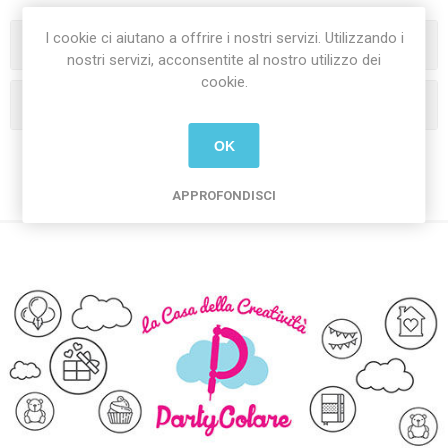
I cookie ci aiutano a offrire i nostri servizi. Utilizzando i
Categorie
nostri servizi, acconsentite al nostro utilizzo dei
cookie.
I tag più popolari
OK
APPROFONDISCI