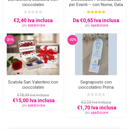
cioccolatini
per Eventi – con Nome, Data
e Grafica su Misura
€2,40 Iva inclusa
Da €0,65 Iva inclusa
più
spedizione
più
spedizione
-21%
-32%
Scatola San Valentino con
Segnaposto con
cioccolatini
cioccolatino Prima
Comunione
€18,99 Iva inclusa
€15,00 Iva inclusa
€2,50 Iva inclusa
più
spedizione
€1,70 Iva inclusa
più
spedizione