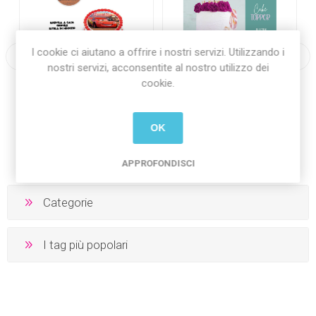
I cookie ci aiutano a offrire i nostri servizi. Utilizzando i
nostri servizi, acconsentite al nostro utilizzo dei
Cialda per torta
Cake Topper NOME in
cookie.
personalizzata (con foto
legno da Personalizzare
e testo)
€18,00 Iva inclusa
€8,00 Iva inclusa
€5,00 Iva inclusa
OK
più
spedizione
più
spedizione
APPROFONDISCI
Categorie
I tag più popolari