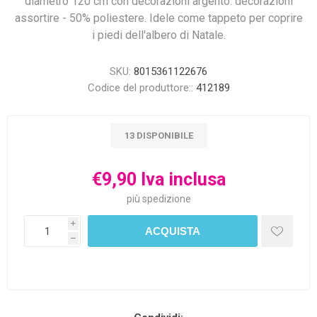
diametro 120 cm con decorazioni argento. decorazioni
assortire - 50% poliestere. Idele come tappeto per coprire
i piedi dell'albero di Natale.
SKU:
8015361122676
Codice del produttore::
412189
13 DISPONIBILE
€9,90 Iva inclusa
più
spedizione
i
h