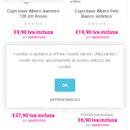
Copri base Albero diametro
Copri base Albero Pelo
120 cm Rosso
Bianco sintetico
€9,90 Iva inclusa
€19,90 Iva inclusa
più
spedizione
più
spedizione
-31%
I cookie ci aiutano a offrire i nostri servizi. Utilizzando i
nostri servizi, acconsentite al nostro utilizzo dei
cookie.
OK
Copri base Albero Pelo
Copri base Albero Buon
Bianco sintetico
Feste 80 cm
APPROFONDISCI
€37,90 Iva inclusa
€10,00 Iva inclusa
€6,90 Iva inclusa
più
spedizione
più
spedizione