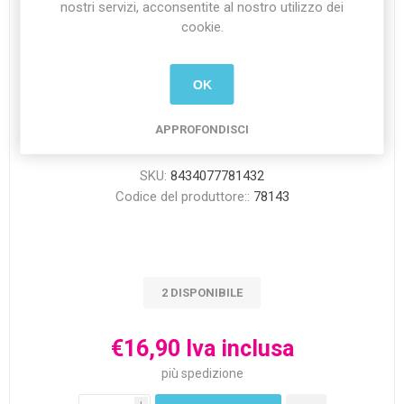
nostri servizi, acconsentite al nostro utilizzo dei
cookie.
OK
Costume da clown horror 7/9 anni
Costume da clown horror 7/9 anni | Altezza129 - 137 cm |
APPROFONDISCI
Petto 80 - 84 cm | Vita 58 - 62 cm | Bacino 68 - 72 cm
SKU:
8434077781432
Codice del produttore::
78143
2 DISPONIBILE
€16,90 Iva inclusa
più
spedizione