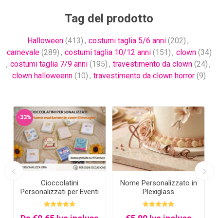
Tag del prodotto
Halloween
(413)
,
costumi taglia 5/6 anni
(202)
,
carnevale
(289)
,
costumi taglia 10/12 anni
(151)
,
clown
(34)
,
costumi taglia 7/9 anni
(195)
,
travestimento da clown
(24)
,
clown halloweenn
(10)
,
travestimento da clown horror
(9)
-33%
s
Cioccolatini
Nome Personalizzato in
a
Personalizzati per Eventi
Plexiglass
– con Nome, Data e
Grafica su Misura