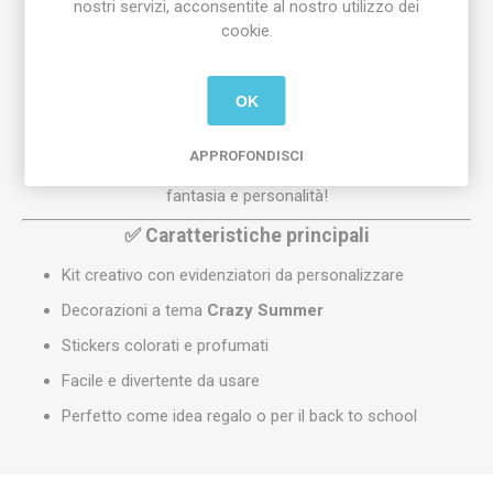
nostri servizi, acconsentite al nostro utilizzo dei
Con questo kit potrai
decorare e personalizzare
i tuoi
cookie.
evidenziatori con
colori brillanti, profumazioni estive e
sticker
esclusivi.
Grazie agli accessori inclusi, ogni evidenziatore diventerà un
OK
pezzo unico, ideale per rendere più allegre le giornate di
studio, scuola o lavoro.
APPROFONDISCI
Un’attività manuale e divertente, perfetta per stimolare
fantasia e personalità!
✅
Caratteristiche principali
Kit creativo con evidenziatori da personalizzare
Decorazioni a tema
Crazy Summer
Stickers colorati e profumati
Facile e divertente da usare
Perfetto come idea regalo o per il back to school