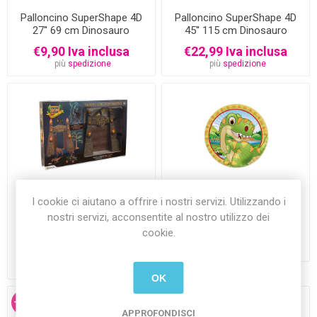
Palloncino SuperShape 4D
Palloncino SuperShape 4D
27'' 69 cm Dinosauro
45'' 115 cm Dinosauro
Triceratopo
Triceratopo gigante
€9,90 Iva inclusa
€22,99 Iva inclusa
più
spedizione
più
spedizione
I cookie ci aiutano a offrire i nostri servizi. Utilizzando i
Parco dei Dinosauri
Piatti 18 cm Jurassic 8
pezzi - Dinosauri
nostri servizi, acconsentite al nostro utilizzo dei
cookie.
€2,50 Iva inclusa
più
spedizione
€29,99 Iva inclusa
più
spedizione
OK
-23%
-24%
APPROFONDISCI