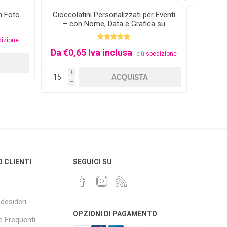
n Foto
Cioccolatini Personalizzati per Eventi
Nome 
– con Nome, Data e Grafica su
Misura
dizione
Da €0,65 Iva inclusa
€5,0
più
spedizione
i
i
h
h
O CLIENTI
SEGUICI SU
 desideri
OPZIONI DI PAGAMENTO
 Frequenti