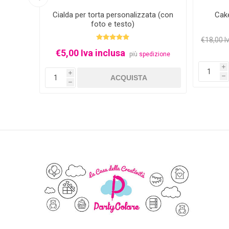
glass
Cialda per torta personalizzata (con
Cak
foto e testo)
€18,00 I
€5,00 Iva inclusa
izione
più
spedizione
i
i
h
h