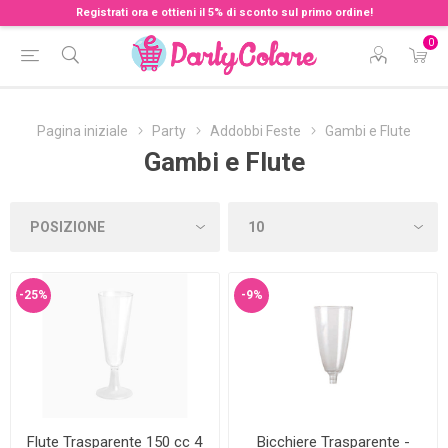
Registrati ora e ottieni il 5% di sconto sul primo ordine!
0
Pagina iniziale
Party
Addobbi Feste
Gambi e Flute
Gambi e Flute
-25%
-9%
Flute Trasparente 150 cc 4
Bicchiere Trasparente -