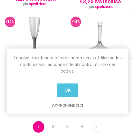
€3,20 Iva inclusa
più
spedizione
più
spedizione
-14%
-14%
I cookie ci aiutano a offrire i nostri servizi. Utilizzando i
nostri servizi, acconsentite al nostro utilizzo dei
Gambo per Flute Argento 20
Gambi Trasparente per flute
cookie.
pezzi
20 pezzi
€3,70 Iva inclusa
€3,20 Iva inclusa
€3,70 Iva inclusa
OK
più
spedizione
€3,20 Iva inclusa
più
spedizione
APPROFONDISCI
1
2
3
4