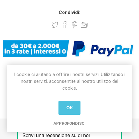
Condividi:
I cookie ci aiutano a offrire i nostri servizi. Utilizzando i
DICONO DI NOI
nostri servizi, acconsentite al nostro utilizzo dei
cookie.
CONSEGNA E RESI
OK
GPSR
APPROFONDISCI