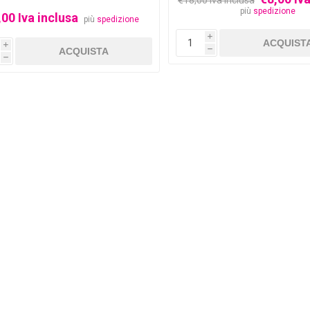
€18,00 Iva inclusa
più
spedizione
,00 Iva inclusa
più
spedizione
i
i
h
h