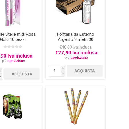
ille Stelle midi Rosa
Fontana da Esterno
Gold 10 pezzi
Argento 3 metri 30
secondi 5 pezzi
€40,00 Iva inclusa
€27,90 Iva inclusa
,90 Iva inclusa
più
spedizione
più
spedizione
i
i
h
h