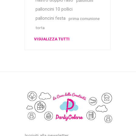
nastro doppio raso
palloncini
palloncini 10 pollici
palloncini festa
prima comunione
torta
VISUALIZZA TUTTI
Iscriviti alla newsletter