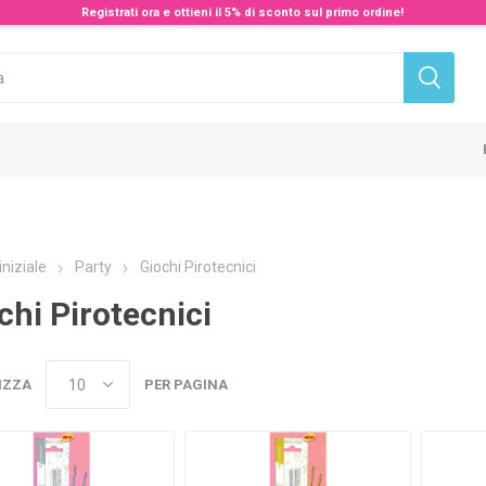
Registrati ora e ottieni il 5% di sconto sul primo ordine!
iniziale
Party
Giochi Pirotecnici
chi Pirotecnici
IZZA
PER PAGINA