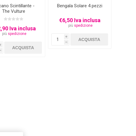
cano Scintillante -
Bengala Solare 4 pezzi
The Vulture
€6,50 Iva inclusa
più
spedizione
,90 Iva inclusa
più
spedizione
i
h
i
h