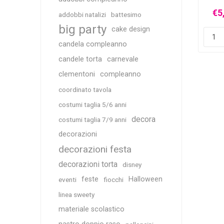
€5,00 Iva inclusa
€5
addobbi natalizi
battesimo
iù
spedizione
più
spedizione
big party
cake design
i
h
candela compleanno
candele torta
carnevale
clementoni
compleanno
coordinato tavola
costumi taglia 5/6 anni
decora
costumi taglia 7/9 anni
decorazioni
decorazioni festa
decorazioni torta
disney
feste
Halloween
eventi
fiocchi
linea sweety
materiale scolastico