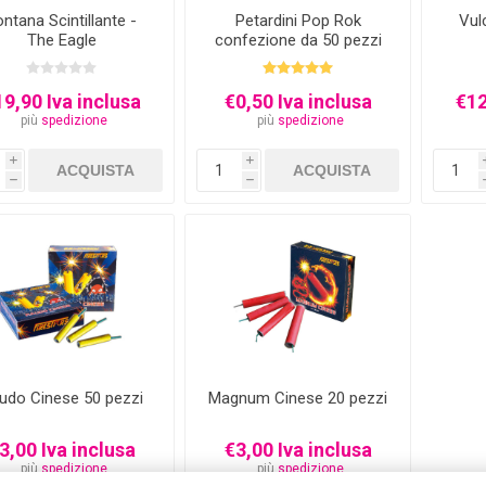
ntana Scintillante -
Petardini Pop Rok
Vul
The Eagle
confezione da 50 pezzi
9,90 Iva inclusa
€0,50 Iva inclusa
€12
più
spedizione
più
spedizione
i
i
h
h
udo Cinese 50 pezzi
Magnum Cinese 20 pezzi
3,00 Iva inclusa
€3,00 Iva inclusa
più
spedizione
più
spedizione