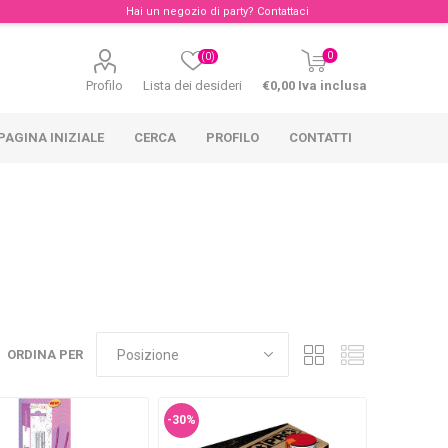
Hai un negozio di party?
Contattaci
0
(0)
Profilo
Lista dei desideri
€0,00 Iva inclusa
PAGINA INIZIALE
CERCA
PROFILO
CONTATTI
ORDINA PER
-30%