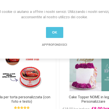
i
i
h
h
I cookie ci aiutano a offrire i nostri servizi. Utilizzando i nostri servizi
acconsentite al nostro utilizzo dei cookie.
OK
1
2
3
APPROFONDISCI
-56%
da per torta personalizzata (con
Cake Topper NOME in le
foto e testo)
Personalizzare
€8,00 Iva