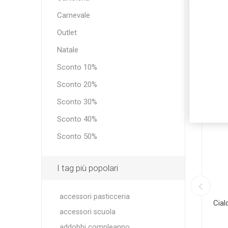
Carnevale
Outlet
Natale
Sconto 10%
Sconto 20%
Sconto 30%
Sconto 40%
Sconto 50%
I tag più popolari
accessori pasticceria
zati per
Nome Personalizzato in Plexiglass
Cial
accessori scuola
e Grafica
addobbi compleanno