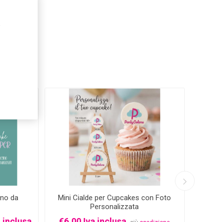
,
-33%
gno da
Mini Cialde per Cupcakes con Foto
Cio
Personalizzata
Even
 inclusa
€6,00 Iva inclusa