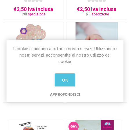
€2,50 Iva inclusa
€2,50 Iva inclusa
più
spedizione
più
spedizione
I cookie ci aiutano a offrire i nostri servizi. Utilizzando i
nostri servizi, acconsentite al nostro utilizzo dei
cookie.
Boutique Fermaglio Nuvola
Boutique Orecchini E Anelli
Rose
OK
€2,90 Iva inclusa
€5,50 Iva inclusa
APPROFONDISCI
più
spedizione
più
spedizione
-56%