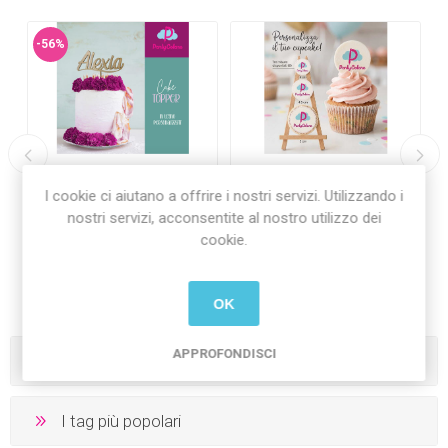
-56%
Cake Topper NOME in
Mini Cialde per Cupcakes
I cookie ci aiutano a offrire i nostri servizi. Utilizzando i
o
legno da Personalizzare
con Foto Personalizzata
nostri servizi, acconsentite al nostro utilizzo dei
€18,00 Iva inclusa
€6,00 Iva inclusa
cookie.
€8,00 Iva inclusa
più
spedizione
più
spedizione
OK
APPROFONDISCI
Categorie
I tag più popolari