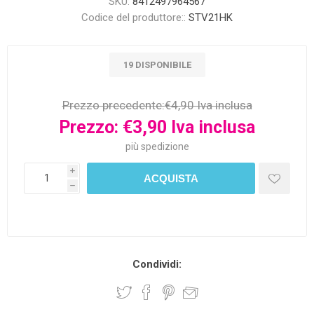
SKU:
8412497964567
Codice del produttore::
STV21HK
19 DISPONIBILE
Prezzo precedente:
€4,90 Iva inclusa
Prezzo:
€3,90 Iva inclusa
più
spedizione
i
h
Condividi: