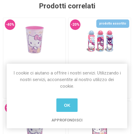
Prodotti correlati
prodotto assortito
-40%
-20%
Bicchiere 260 ml Hello Kitty
Borraccia Hello Kitty 500 ml
I cookie ci aiutano a offrire i nostri servizi. Utilizzando i
nostri servizi, acconsentite al nostro utilizzo dei
€2,50 Iva inclusa
€9,90 Iva inclusa
cookie.
€1,50 Iva inclusa
€7,90 Iva inclusa
più
spedizione
più
spedizione
OK
-26%
-20%
APPROFONDISCI