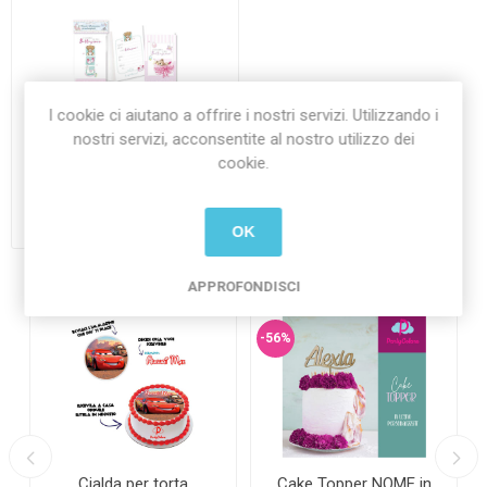
I cookie ci aiutano a offrire i nostri servizi. Utilizzando i
nostri servizi, acconsentite al nostro utilizzo dei
6 Biglietti di Invito E' Il
cookie.
Giorno Del Mio Battesimo
€2,90 Iva inclusa
più
spedizione
OK
APPROFONDISCI
-56%
Cialda per torta
Cake Topper NOME in