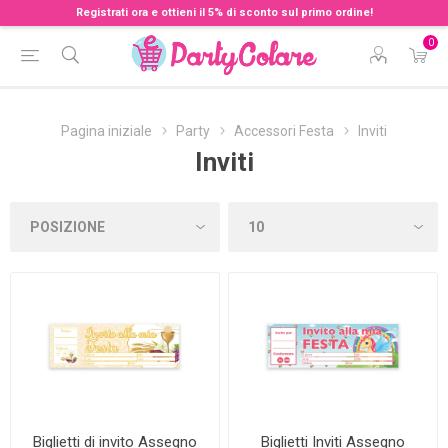
Registrati ora e ottieni il 5% di sconto sul primo ordine!
0
Pagina iniziale
Party
Accessori Festa
Inviti
Inviti
Biglietti di invito Assegno
Biglietti Inviti Assegno