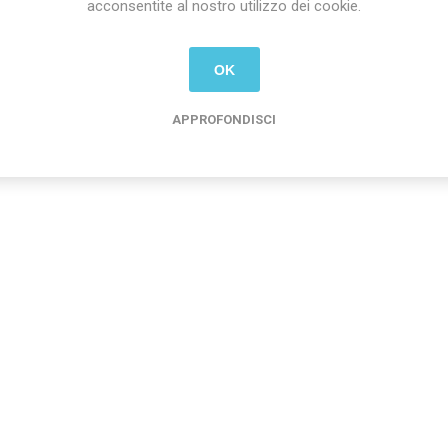
acconsentite al nostro utilizzo dei cookie.
OK
Hanno acquistato anche
APPROFONDISCI