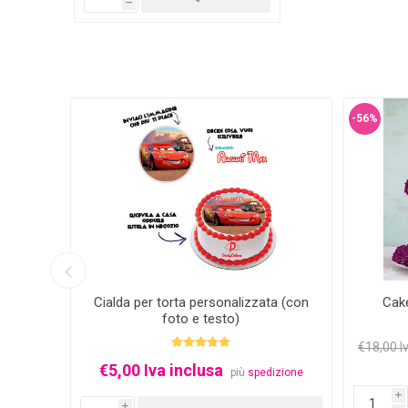
h
-56%
glass
Cialda per torta personalizzata (con
Cak
foto e testo)
€18,00 I
€5,00 Iva inclusa
izione
più
spedizione
i
i