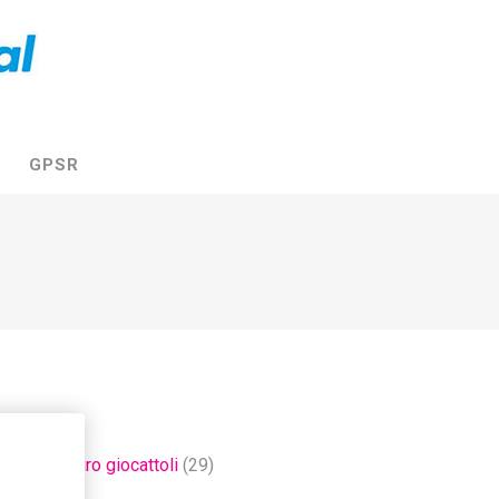
GPSR
3)
,
dinosauro giocattoli
(29)
,