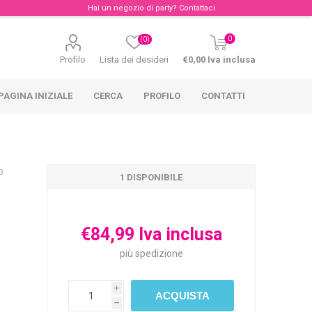
Hai un negozio di party?
Contattaci
0
(0)
Profilo
Lista dei desideri
€0,00 Iva inclusa
PAGINA INIZIALE
CERCA
PROFILO
CONTATTI
o
1 DISPONIBILE
€84,99 Iva inclusa
più
spedizione
i
h