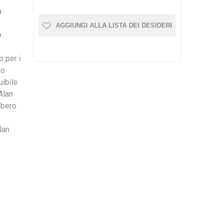
a
AGGIUNGI ALLA LISTA DEI DESIDERI
o
o per i
ro
uibile
Alan
lbero
lan