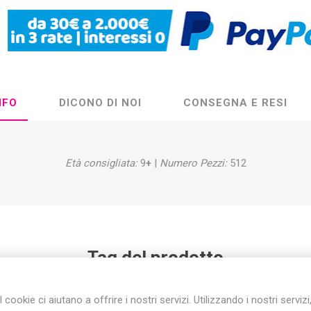
NFO
DICONO DI NOI
CONSEGNA E RESI
Età consigliata:
9
+
|
Numero Pezzi:
512
Tag del prodotto
jurassic world
(20)
,
giocattoli jurassic world
(18)
,
lego jurassic
(
I cookie ci aiutano a offrire i nostri servizi. Utilizzando i nostri servizi