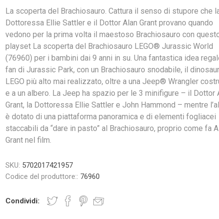
La scoperta del Brachiosauro. Cattura il senso di stupore che l
Dottoressa Ellie Sattler e il Dottor Alan Grant provano quando
vedono per la prima volta il maestoso Brachiosauro con quest
playset La scoperta del Brachiosauro LEGO® Jurassic World
(76960) per i bambini dai 9 anni in su. Una fantastica idea regal
fan di Jurassic Park, con un Brachiosauro snodabile, il dinosau
LEGO più alto mai realizzato, oltre a una Jeep® Wrangler costr
e a un albero. La Jeep ha spazio per le 3 minifigure – il Dottor 
Grant, la Dottoressa Ellie Sattler e John Hammond – mentre l’a
è dotato di una piattaforma panoramica e di elementi fogliacei
staccabili da “dare in pasto” al Brachiosauro, proprio come fa A
Grant nel film.
SKU:
5702017421957
Codice del produttore::
76960
Condividi: