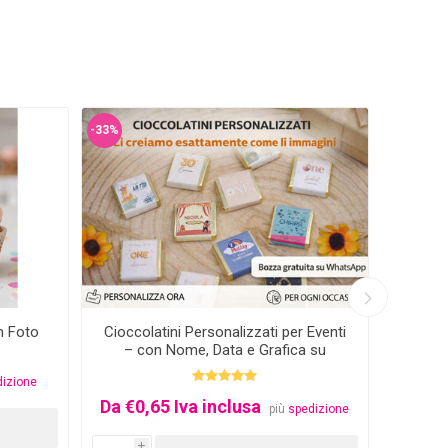
-33%
n Foto
Cioccolatini Personalizzati per Eventi
Nome 
– con Nome, Data e Grafica su
Misura
dizione
Da €0,65 Iva inclusa
€5,0
più
spedizione
i
i