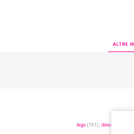
ALTRE I
lego
(151)
,
dinosauri
(76)
,