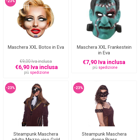
-23%
Maschera XXL Botox in Eva
Maschera XXL Frankestein
in Eva
€9,00 Iva inclusa
€7,90 Iva inclusa
€6,90 Iva inclusa
più
spedizione
più
spedizione
-23%
-23%
Steampunk Maschera
Steampunk Maschera
adulto Mezzo viso Gold
donna Brass