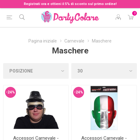
Registrati ora e ottieni il 5% di sconto sul primo ordine!
0
Pagina iniziale
Carnevale
Maschere
Maschere
-24%
-24%
Accessori Carnevale -
Accessori Carnevale -