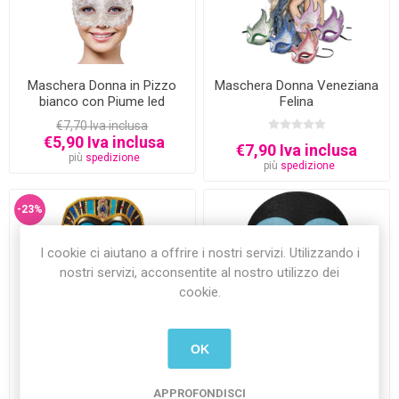
Maschera Donna in Pizzo
Maschera Donna Veneziana
bianco con Piume led
Felina
€7,70 Iva inclusa
€5,90 Iva inclusa
€7,90 Iva inclusa
più
spedizione
più
spedizione
-23%
I cookie ci aiutano a offrire i nostri servizi. Utilizzando i
nostri servizi, acconsentite al nostro utilizzo dei
cookie.
Maschera Faraone
Maschera in Feltro Vampiro
OK
Tutankhamen
Halloween
€19,40 Iva inclusa
€2,90 Iva inclusa
APPROFONDISCI
€14,90 Iva inclusa
più
spedizione