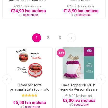
Deluxe
€32,40 Iva inclusa
€24,60 Iva inclusa
€24,90 Iva inclusa
€18,90 Iva inclusa
più
spedizione
più
spedizione
1
2
3
-56%
Cialda per torta
Cake Topper NOME in
personalizzata (con foto
legno da Personalizzare
e testo)
€18,00 Iva inclusa
€8,00 Iva inclusa
€5,00 Iva inclusa
più
spedizione
più
spedizione