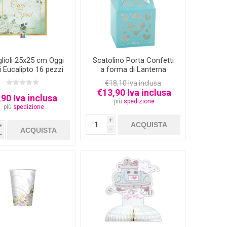
lioli 25x25 cm Oggi
Scatolino Porta Confetti
 Eucalipto 16 pezzi
a forma di Lanterna
Verde Tiffany 50 pezzi
€18,10 Iva inclusa
€13,90 Iva inclusa
,90 Iva inclusa
più
spedizione
più
spedizione
i
i
h
h