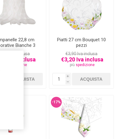
mpanelle 22,8 cm
Piatti 27 cm Bouquet 10
orative Bianche 3
pezzi
pezzi
3,80 Iva inclusa
€3,90 Iva inclusa
,90 Iva inclusa
€3,20 Iva inclusa
più
spedizione
più
spedizione
,
i
i
h
h
-17%