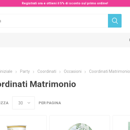
Registrati ora e ottieni il 5% di sconto sul primo ordine!
iniziale
Party
Coordinati
Occasioni
Coordinati Matrimonio
rdinati Matrimonio
IZZA
PER PAGINA