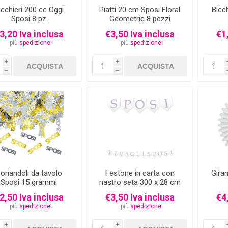
icchieri 200 cc Oggi
Piatti 20 cm Sposi Floral
Bicc
Sposi 8 pz
Geometric 8 pezzi
3,20 Iva inclusa
€3,50 Iva inclusa
€1
più
spedizione
più
spedizione
i
i
h
h
oriandoli da tavolo
Festone in carta con
Gira
Sposi 15 grammi
nastro seta 300 x 28 cm
Viva Gli Sposi
2,50 Iva inclusa
€3,50 Iva inclusa
€4
più
spedizione
più
spedizione
i
i