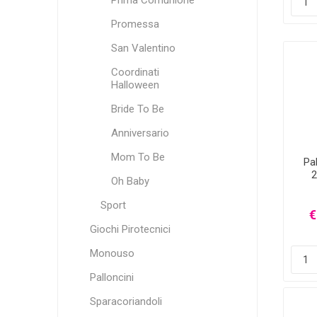
Prima Comunione
Promessa
San Valentino
Coordinati
Halloween
Bride To Be
Anniversario
Mom To Be
Pal
2
Oh Baby
Sport
€
Giochi Pirotecnici
Monouso
Palloncini
Sparacoriandoli