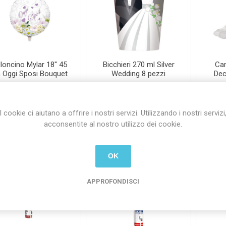
loncino Mylar 18'' 45
Bicchieri 270 ml Silver
Ca
 Oggi Sposi Bouquet
Wedding 8 pezzi
Dec
€3,20 Iva inclusa
€
€2,50 Iva inclusa
€2
3,50 Iva inclusa
più
spedizione
più
spedizione
I cookie ci aiutano a offrire i nostri servizi. Utilizzando i nostri servizi
acconsentite al nostro utilizzo dei cookie.
i
i
h
h
OK
APPROFONDISCI