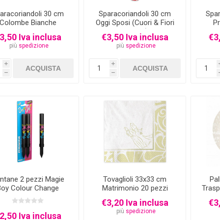
aracoriandoli 30 cm
Sparacoriandoli 30 cm
Spar
Colombe Bianche
Oggi Sposi (Cuori & Fiori
P
Bianchi)
3,50 Iva inclusa
€3,50 Iva inclusa
€3
più
spedizione
più
spedizione
i
i
h
h
ntane 2 pezzi Magie
Tovaglioli 33x33 cm
Pal
Boy Colour Change
Matrimonio 20 pezzi
Tras
Spo
€3,20 Iva inclusa
€3
più
spedizione
2,50 Iva inclusa