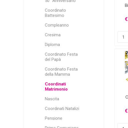
50° Anniversario
B
Coordinato
Battesimo
€
Compleanno
Cresima
Diploma
Coordinato Festa
del Papà
Coordinato Festa
della Mamma
Coordinati
Matrimonio
C
Nascita
Coordinati Natalizi
€
Pensione