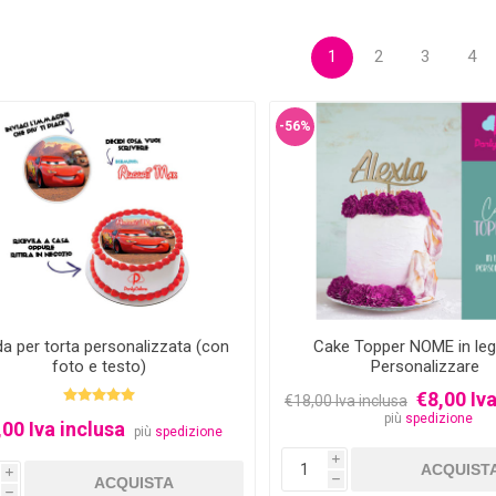
1
2
3
4
-56%
da per torta personalizzata (con
Cake Topper NOME in le
foto e testo)
Personalizzare
€8,00 Iva
€18,00 Iva inclusa
più
spedizione
,00 Iva inclusa
più
spedizione
i
i
h
h