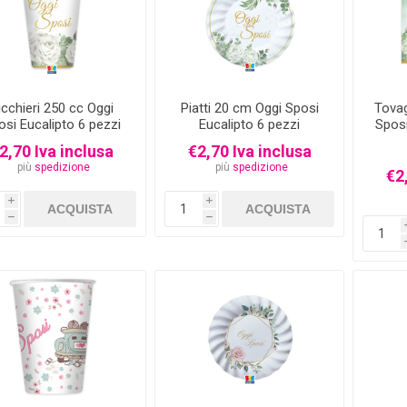
icchieri 250 cc Oggi
Piatti 20 cm Oggi Sposi
Tovag
osi Eucalipto 6 pezzi
Eucalipto 6 pezzi
Sposi
2,70 Iva inclusa
€2,70 Iva inclusa
più
spedizione
più
spedizione
€2
i
i
h
h