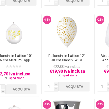
h
h
-13%
-23%
loncini in Lattice 10''
Palloncini in Lattice 12"
Abiti
6 cm Medium Oggi
30 cm Bianchi W Gli
Addo
Sposi 20 pezzi
Sposi 100 pz
€22,88 Iva inclusa
€
€19,90 Iva inclusa
€9
2,70 Iva inclusa
più
spedizione
più
spedizione
i
i
h
h
-22%
-24%