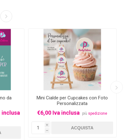
-33%
gno da
Mini Cialde per Cupcakes con Foto
Cio
Personalizzata
Even
 inclusa
€6,00 Iva inclusa
più
spedizione
Da €0
i
h