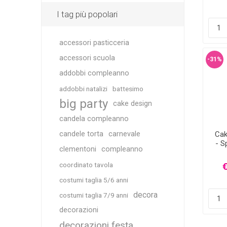
I tag più popolari
accessori pasticceria
accessori scuola
-31%
addobbi compleanno
addobbi natalizi
battesimo
big party
cake design
candela compleanno
Cak
candele torta
carnevale
- S
clementoni
compleanno
coordinato tavola
€
costumi taglia 5/6 anni
decora
costumi taglia 7/9 anni
decorazioni
decorazioni festa