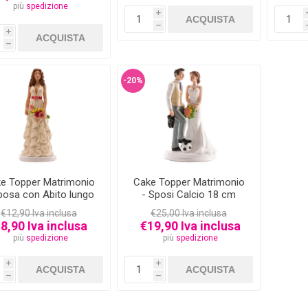
più
spedizione
i
h
i
h
-20%
e Topper Matrimonio
Cake Topper Matrimonio
posa con Abito lungo
- Sposi Calcio 18 cm
16 cm
€12,90 Iva inclusa
€25,00 Iva inclusa
8,90 Iva inclusa
€19,90 Iva inclusa
più
spedizione
più
spedizione
i
i
h
h