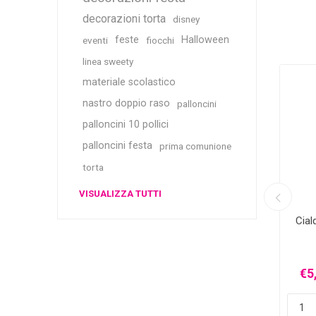
decorazioni torta
disney
feste
Halloween
eventi
fiocchi
linea sweety
materiale scolastico
nastro doppio raso
palloncini
palloncini 10 pollici
palloncini festa
prima comunione
torta
VISUALIZZA TUTTI
zati per
Nome Personalizzato in Plexiglass
Cial
e Grafica
€5,00 Iva inclusa
€5
iù
spedizione
più
spedizione
i
h