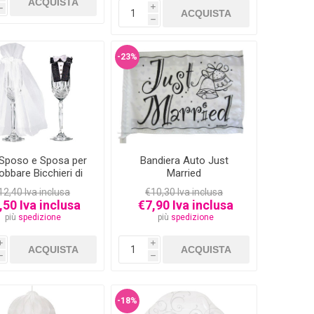
i
h
h
-23%
 Sposo e Sposa per
Bandiera Auto Just
bbare Bicchieri di
Married
Vetro
12,40 Iva inclusa
€10,30 Iva inclusa
,50 Iva inclusa
€7,90 Iva inclusa
più
spedizione
più
spedizione
i
i
h
h
-18%