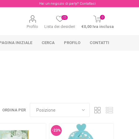
Hai un negozio di party?
Contattaci
0
(0)
Profilo
Lista dei desideri
€0,00 Iva inclusa
PAGINA INIZIALE
CERCA
PROFILO
CONTATTI
ORDINA PER
-23%