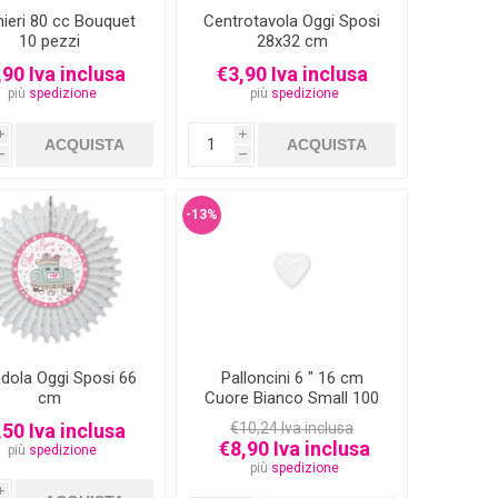
hieri 80 cc Bouquet
Centrotavola Oggi Sposi
10 pezzi
28x32 cm
,90 Iva inclusa
€3,90 Iva inclusa
più
spedizione
più
spedizione
i
i
h
h
-13%
ndola Oggi Sposi 66
Palloncini 6 " 16 cm
cm
Cuore Bianco Small 100
pezzi
,50 Iva inclusa
€10,24 Iva inclusa
€8,90 Iva inclusa
più
spedizione
più
spedizione
i