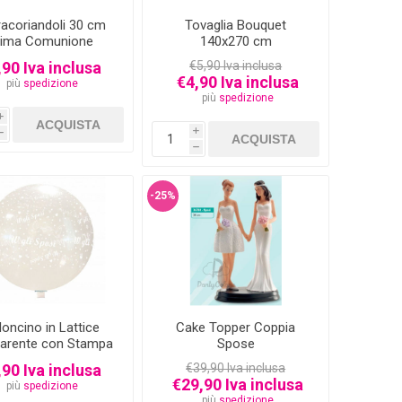
acoriandoli 30 cm
Tovaglia Bouquet
rima Comunione
140x270 cm
,90 Iva inclusa
€5,90 Iva inclusa
€4,90 Iva inclusa
più
spedizione
più
spedizione
i
i
h
h
-25%
loncino in Lattice
Cake Topper Coppia
parente con Stampa
Spose
si per Mongolfiere
,90 Iva inclusa
€39,90 Iva inclusa
32" 81 cm
€29,90 Iva inclusa
più
spedizione
più
spedizione