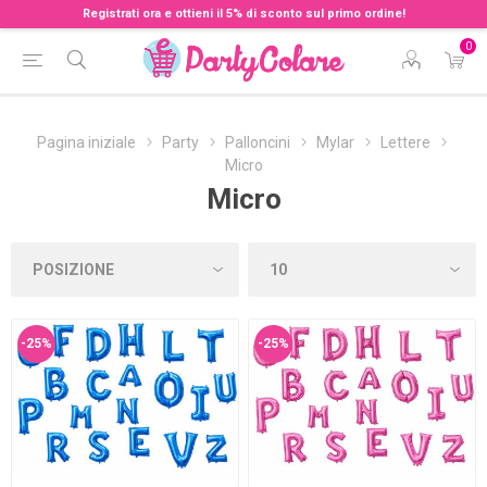
Registrati ora e ottieni il 5% di sconto sul primo ordine!
0
Pagina iniziale
Party
Palloncini
Mylar
Lettere
Micro
Micro
-25%
-25%