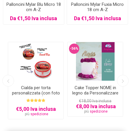
Palloncini Mylar Blu Micro 18
Palloncini Mylar Fuxia Micro
cm A-Z
18 cm A-Z
Da €1,50 Iva inclusa
Da €1,50 Iva inclusa
-56%
Cake Topper NOME in
Mini Cialde per Cupcakes
o
legno da Personalizzare
con Foto Personalizzata
€18,00 Iva inclusa
€6,00 Iva inclusa
€8,00 Iva inclusa
più
spedizione
più
spedizione