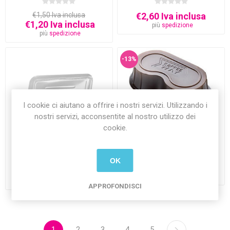
€1,50 Iva inclusa
€2,60 Iva inclusa
€1,20 Iva inclusa
più
spedizione
più
spedizione
-13%
I cookie ci aiutano a offrire i nostri servizi. Utilizzando i
nostri servizi, acconsentite al nostro utilizzo dei
cookie.
Coperchi per Vaschette
Contenitore da Asporto
Patatine A9 Trasparenti 50
Coffee Way 130 200 250 cc
pz
2 posti 30 pezzi
€9,10 Iva inclusa
OK
€7,90 Iva inclusa
€2,90 Iva inclusa
più
spedizione
più
spedizione
APPROFONDISCI
1
2
3
4
5