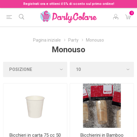
Registrati ora e ottieni il 5% di sconto sul primo ordine!
0
Pagina iniziale
Party
Monouso
Monouso
Bicchieri in carta 75 cc 50
Bicchierini in Bamboo