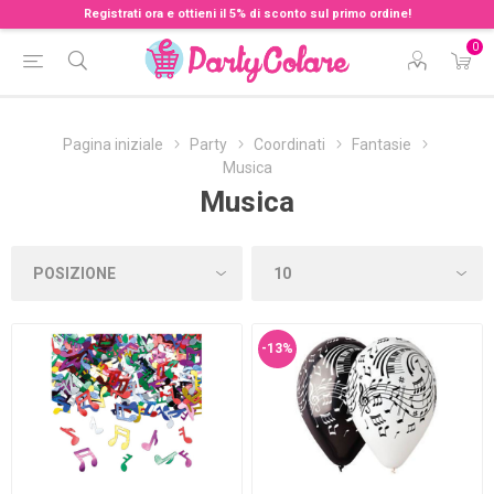
Registrati ora e ottieni il 5% di sconto sul primo ordine!
0
Pagina iniziale
Party
Coordinati
Fantasie
Musica
Musica
-13%