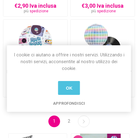
€2,90 Iva inclusa
€3,00 Iva inclusa
più
spedizione
più
spedizione
I cookie ci aiutano a offrire i nostri servizi. Utilizzando i
nostri servizi, acconsentite al nostro utilizzo dei
cookie.
Piatti Mix 18 cm Music Party
Piatti Mix 22 cm Music Party
6 pezzi
6 pezzi
€2,50 Iva inclusa
€2,90 Iva inclusa
OK
più
spedizione
più
spedizione
APPROFONDISCI
1
2