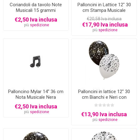
Coriandoli da tavolo Note
Palloncini in Lattice 12" 30
Musicali 15 grammi
cm Stampa Musicale
Bianchi e Neri 100 pezzi
€2,50 Iva inclusa
€20,58 Iva inclusa
€17,90 Iva inclusa
più
spedizione
più
spedizione
Palloncino Mylar 14'' 36 cm
Palloncini in lattice 12'' 30
Nota Musicale Nera
cm Bianchi e Neri con
stampa Note Musicali 100
€2,50 Iva inclusa
pezzi
più
spedizione
€13,90 Iva inclusa
più
spedizione