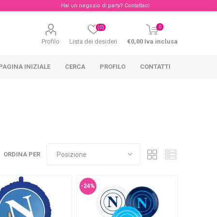
Hai un negozio di party?
Contattaci
0
(0)
Profilo
Lista dei desideri
€0,00 Iva inclusa
PAGINA INIZIALE
CERCA
PROFILO
CONTATTI
ORDINA PER
-24%