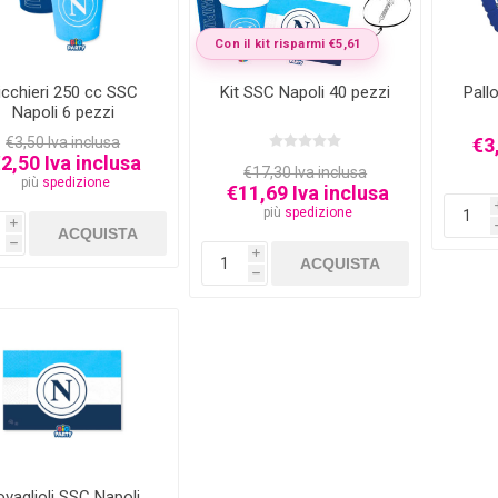
Con il kit risparmi €5,61
icchieri 250 cc SSC
Kit SSC Napoli 40 pezzi
Pall
Napoli 6 pezzi
€3,50 Iva inclusa
€3
2,50 Iva inclusa
€17,30 Iva inclusa
più
spedizione
€11,69 Iva inclusa
più
spedizione
i
h
i
h
ovaglioli SSC Napoli