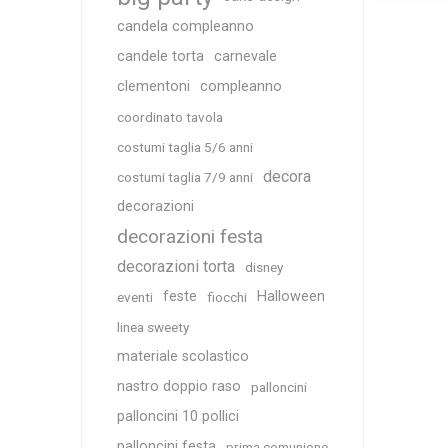
candela compleanno
candele torta
carnevale
clementoni
compleanno
coordinato tavola
costumi taglia 5/6 anni
decora
costumi taglia 7/9 anni
decorazioni
decorazioni festa
decorazioni torta
disney
feste
Halloween
eventi
fiocchi
linea sweety
materiale scolastico
nastro doppio raso
palloncini
palloncini 10 pollici
palloncini festa
prima comunione