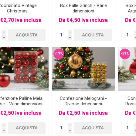
oordinato Vintage
Box Palle Grinch - Varie
Box P
Christmas
dimensioni
Arge
 €2,70 Iva inclusa
Da €4,50 Iva inclusa
Da €
i
i
h
h
-17%
-17%
fenzione Palline Mela
Confezione Melograni -
Con
se - Varie dimensioni
Diverse dimensioni
Rossi
 €2,50 Iva inclusa
Da €2,50 Iva inclusa
Da €
i
i
h
h