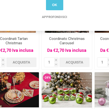
-16%
OK
APPROFONDISCI
Coordinati Tartan
Coordinato Christmas
Coor
Christmas
Carousel
 €2,70 Iva inclusa
Da €2,70 Iva inclusa
Da €
i
i
h
h
-24%