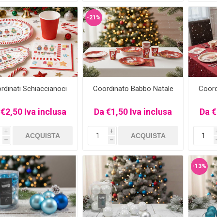
-21%
rdinati Schiaccianoci
Coordinato Babbo Natale
Coord
 €2,50 Iva inclusa
Da €1,50 Iva inclusa
Da €
i
i
h
h
-13%