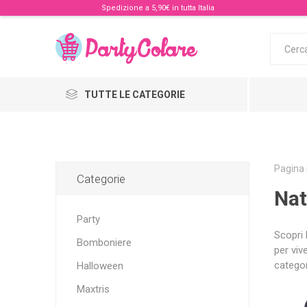
Spedizione a 5,90€ in tutta Italia
TUTTE LE CATEGORIE
Pagina 
Categorie
Nat
Party
Scopri 
Bomboniere
per viv
categor
Halloween
Maxtris