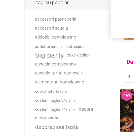
I tag più popolari
-16%
accessori pasticceria
accessori scuola
addobbi compleanno
addobbi natalizi
battesimo
big party
cake design
Da
candela compleanno
candele torta
carnevale
clementoni
compleanno
coordinato tavola
-16%
costumi taglia 5/6 anni
decora
costumi taglia 7/9 anni
decorazioni
decorazioni festa