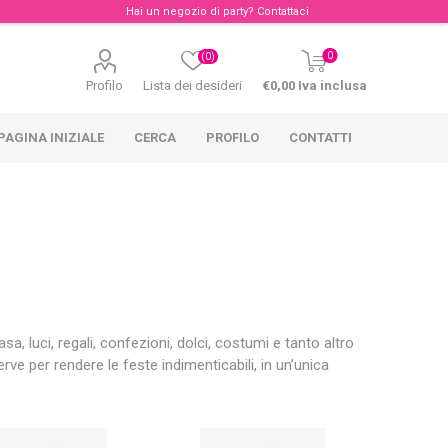
Hai un negozio di party?
Contattaci
0
(0)
Profilo
Lista dei desideri
€0,00 Iva inclusa
PAGINA INIZIALE
CERCA
PROFILO
CONTATTI
a, luci, regali, confezioni, dolci, costumi e tanto altro
rve per rendere le feste indimenticabili, in un’unica