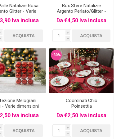
alle Natalizie Rosa
Box Sfere Natalizie
nto Glitter - Varie
Argento Perlato/Glitter -
dimensioni
Varie dimensioni
3,90 Iva inclusa
Da €4,50 Iva inclusa
i
i
h
h
-30%
fezione Melograni
Coordinati Chic
 - Varie dimensioni
Poinsettia
2,50 Iva inclusa
Da €2,50 Iva inclusa
i
i
h
h