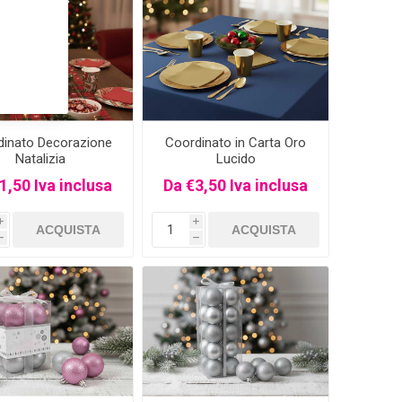
dinato Decorazione
Coordinato in Carta Oro
Natalizia
Lucido
1,50 Iva inclusa
Da €3,50 Iva inclusa
i
i
h
h