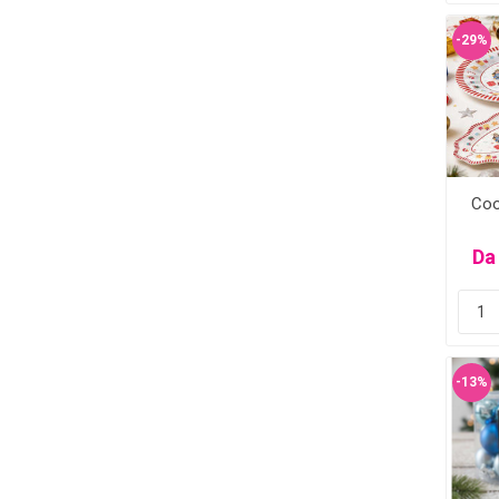
-29%
Coo
Da
-13%