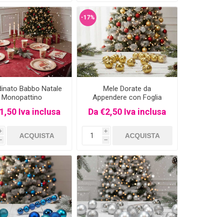
-17%
inato Babbo Natale
Mele Dorate da
Monopattino
Appendere con Foglia
Oro
1,50 Iva inclusa
Da €2,50 Iva inclusa
i
i
h
h