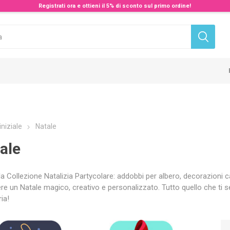
Registrati ora e ottieni il 5% di sconto sul primo ordine!
iniziale
Natale
ale
la Collezione Natalizia Partycolare: addobbi per albero, decorazioni cas
ere un Natale magico, creativo e personalizzato. Tutto quello che ti se
ia!