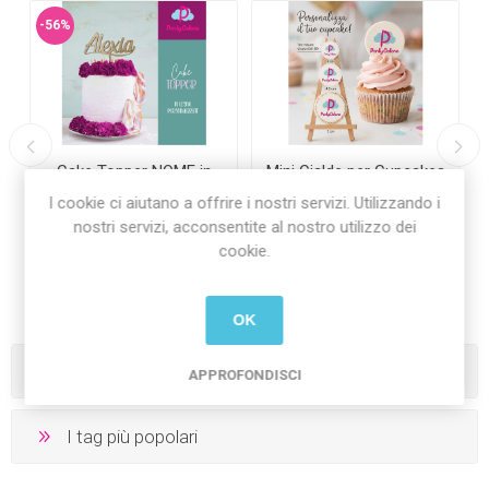
-56%
Cake Topper NOME in
Mini Cialde per Cupcakes
o
legno da Personalizzare
con Foto Personalizzata
I cookie ci aiutano a offrire i nostri servizi. Utilizzando i
€18,00 Iva inclusa
€6,00 Iva inclusa
nostri servizi, acconsentite al nostro utilizzo dei
€8,00 Iva inclusa
più
spedizione
cookie.
più
spedizione
OK
Categorie
APPROFONDISCI
I tag più popolari