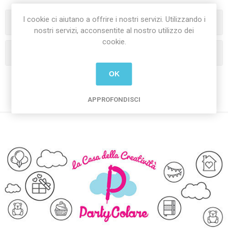
I cookie ci aiutano a offrire i nostri servizi. Utilizzando i
Categorie
nostri servizi, acconsentite al nostro utilizzo dei
cookie.
I tag più popolari
OK
APPROFONDISCI