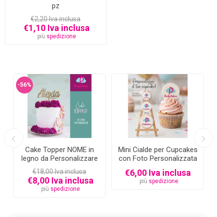
pz
€2,20 Iva inclusa
€1,10 Iva inclusa
più
spedizione
-56%
Cake Topper NOME in
Mini Cialde per Cupcakes
o
legno da Personalizzare
con Foto Personalizzata
€18,00 Iva inclusa
€6,00 Iva inclusa
€8,00 Iva inclusa
più
spedizione
più
spedizione