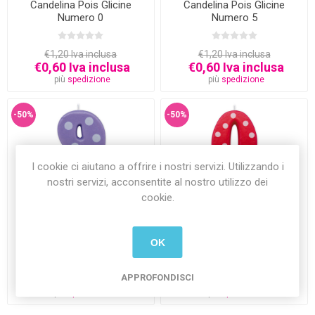
Candelina Pois Glicine
Candelina Pois Glicine
Numero 0
Numero 5
€1,20 Iva inclusa
€1,20 Iva inclusa
€0,60 Iva inclusa
€0,60 Iva inclusa
più
spedizione
più
spedizione
-50%
-50%
I cookie ci aiutano a offrire i nostri servizi. Utilizzando i
nostri servizi, acconsentite al nostro utilizzo dei
cookie.
Candelina Pois Glicine
Candelina Pois Rossa
Numero 9
Numero 0
OK
€1,20 Iva inclusa
€1,20 Iva inclusa
APPROFONDISCI
€0,60 Iva inclusa
€0,60 Iva inclusa
più
spedizione
più
spedizione