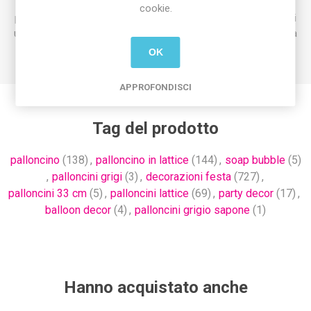
La confezione da 100 pezzi è ideale per professionisti del
cookie.
party e del cake design, permettendo di realizzare decorazioni
uniformi e di grande impatto per feste, compleanni ed eventi a
tema.
OK
APPROFONDISCI
Tag del prodotto
palloncino
(138)
,
palloncino in lattice
(144)
,
soap bubble
(5)
,
palloncini grigi
(3)
,
decorazioni festa
(727)
,
palloncini 33 cm
(5)
,
palloncini lattice
(69)
,
party decor
(17)
,
balloon decor
(4)
,
palloncini grigio sapone
(1)
Hanno acquistato anche