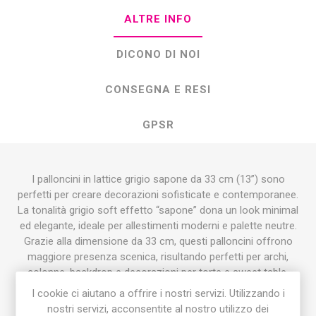
ALTRE INFO
DICONO DI NOI
CONSEGNA E RESI
GPSR
I palloncini in lattice grigio sapone da 33 cm (13”) sono
perfetti per creare decorazioni sofisticate e contemporanee.
La tonalità grigio soft effetto “sapone” dona un look minimal
ed elegante, ideale per allestimenti moderni e palette neutre.
Grazie alla dimensione da 33 cm, questi palloncini offrono
maggiore presenza scenica, risultando perfetti per archi,
colonne, backdrop e decorazioni per torte e sweet table.
Possono essere gonfiati ad aria o elio, garantendo massima
I cookie ci aiutano a offrire i nostri servizi. Utilizzando i
versatilità per ogni tipo di evento.
nostri servizi, acconsentite al nostro utilizzo dei