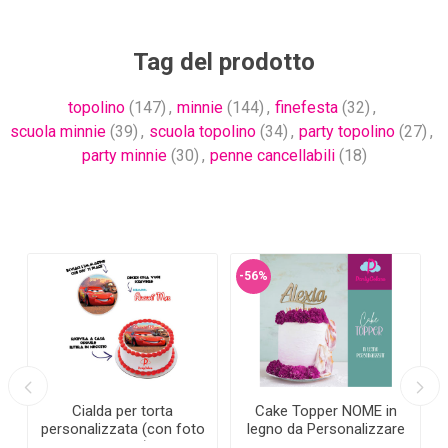
Tag del prodotto
topolino
(147)
,
minnie
(144)
,
finefesta
(32)
,
scuola minnie
(39)
,
scuola topolino
(34)
,
party topolino
(27)
,
party minnie
(30)
,
penne cancellabili
(18)
-56%
Cialda per torta
Cake Topper NOME in
personalizzata (con foto
legno da Personalizzare
e testo)