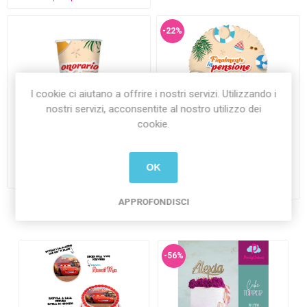
-22%
I cookie ci aiutano a offrire i nostri servizi. Utilizzando i
nostri servizi, acconsentite al nostro utilizzo dei
cookie.
Bicchieri 250 cc Pensione 6
Palloncino Mylar 45 cm
pezzi
Pensione
€2,20 Iva inclusa
€4,50 Iva inclusa
OK
€3,50 Iva inclusa
più
spedizione
più
spedizione
APPROFONDISCI
-56%