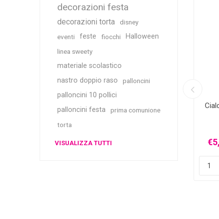
decorazioni festa
decorazioni torta
disney
feste
Halloween
eventi
fiocchi
linea sweety
materiale scolastico
nastro doppio raso
palloncini
palloncini 10 pollici
zati per
Nome Personalizzato in Plexiglass
Cial
palloncini festa
prima comunione
e Grafica
torta
€5,00 Iva inclusa
€5
VISUALIZZA TUTTI
iù
spedizione
più
spedizione
i
h