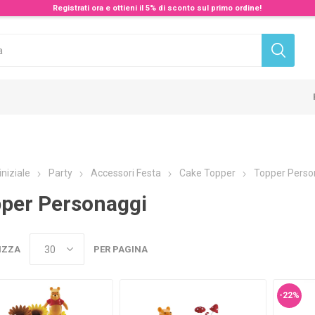
Registrati ora e ottieni il 5% di sconto sul primo ordine!
iniziale
Party
Accessori Festa
Cake Topper
Topper Perso
per Personaggi
IZZA
PER PAGINA
-22%