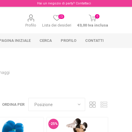
Hai un negozio di party?
Contattaci
0
(0)
Profilo
Lista dei desideri
€0,00 Iva inclusa
PAGINA INIZIALE
CERCA
PROFILO
CONTATTI
naggi
ORDINA PER
-25%