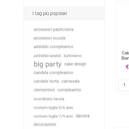
I tag più popolari
accessori pasticceria
accessori scuola
addobbi compleanno
Cak
addobbi natalizi
battesimo
Bia
big party
cake design
€
candela compleanno
candele torta
carnevale
clementoni
compleanno
coordinato tavola
costumi taglia 5/6 anni
decora
costumi taglia 7/9 anni
decorazioni