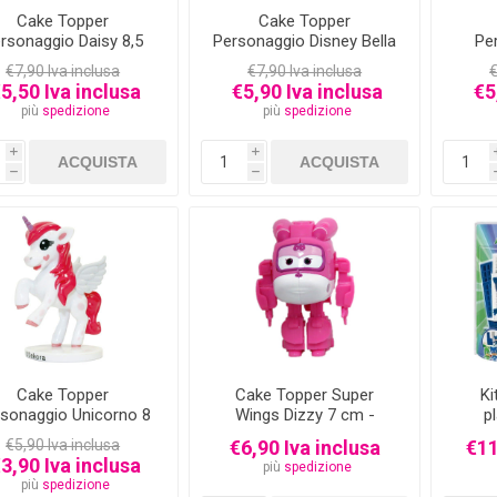
Cake Topper
Cake Topper
rsonaggio Daisy 8,5
Personaggio Disney Bella
Pe
m - Paperina Disney
8,5 cm
€7,90 Iva inclusa
€7,90 Iva inclusa
€
5,50 Iva inclusa
€5,90 Iva inclusa
€5
più
spedizione
più
spedizione
i
i
h
h
Cake Topper
Cake Topper Super
Ki
sonaggio Unicorno 8
Wings Dizzy 7 cm -
p
cm
Sopra Torta
€5,90 Iva inclusa
€6,90 Iva inclusa
€11
3,90 Iva inclusa
più
spedizione
più
spedizione