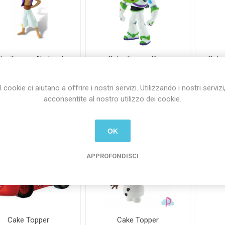
ke Topper Aladino h
Cake Topper Buzz
Cake
11 cm
Lightyear Toy Story
6,90 Iva inclusa
€9,90 Iva inclusa
€9
I cookie ci aiutano a offrire i nostri servizi. Utilizzando i nostri servizi
più
spedizione
più
spedizione
acconsentite al nostro utilizzo dei cookie.
i
i
h
h
OK
APPROFONDISCI
Cake Topper
Cake Topper