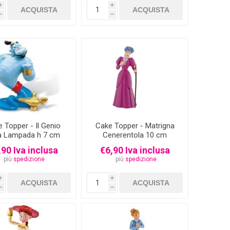
i
i
h
h
 Topper - Il Genio
Cake Topper - Matrigna
la Lampada h 7 cm
Cenerentola 10 cm
,90 Iva inclusa
€6,90 Iva inclusa
più
spedizione
più
spedizione
i
i
h
h