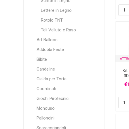
Scritte in Legno
Lettere in Legno
Rotolo TNT
Teli Velluto e Raso
Art Balloon
Addobbi Feste
ATTU
Bibite
Candeline
Kit
3D
Cialda per Torta
€1
Coordinati
Giochi Pirotecnici
Monouso
Palloncini
Sparacoriandoli