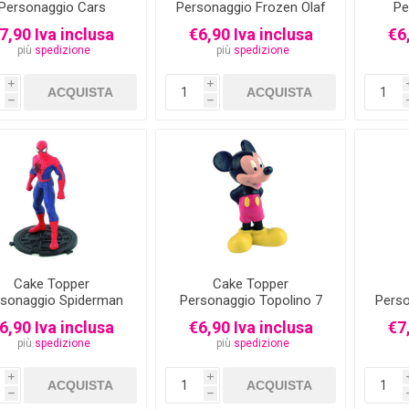
Personaggio Cars
Personaggio Frozen Olaf
Pe
Queen Rosso" 3,2x6,5
6 cm - Sopra Torta
7,90 Iva inclusa
€6,90 Iva inclusa
€6
cm
più
spedizione
più
spedizione
i
i
h
h
Cake Topper
Cake Topper
rsonaggio Spiderman
Personaggio Topolino 7
Perso
10 cm
cm
6,90 Iva inclusa
€6,90 Iva inclusa
€7
più
spedizione
più
spedizione
i
i
h
h