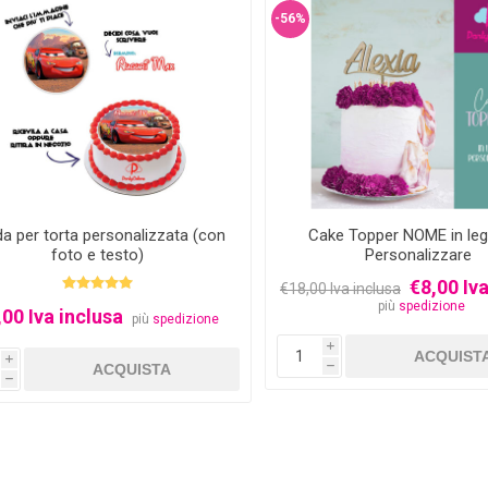
-56%
da per torta personalizzata (con
Cake Topper NOME in le
foto e testo)
Personalizzare
€8,00 Iva
€18,00 Iva inclusa
più
spedizione
,00 Iva inclusa
più
spedizione
i
i
h
h