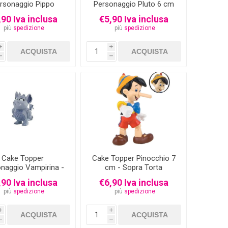
rsonaggio Pippo
Personaggio Pluto 6 cm
- Sopra Torta
,90 Iva inclusa
€5,90 Iva inclusa
più
spedizione
più
spedizione
i
i
h
h
Cake Topper
Cake Topper Pinocchio 7
naggio Vampirina -
cm - Sopra Torta
Gregoria 6 cm
,90 Iva inclusa
€6,90 Iva inclusa
più
spedizione
più
spedizione
i
i
h
h