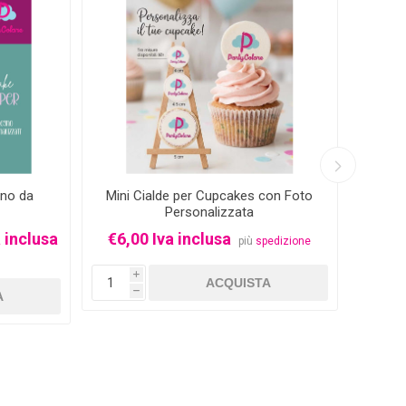
-33%
gno da
Mini Cialde per Cupcakes con Foto
Cio
Personalizzata
Even
 inclusa
€6,00 Iva inclusa
più
spedizione
Da €0
i
h