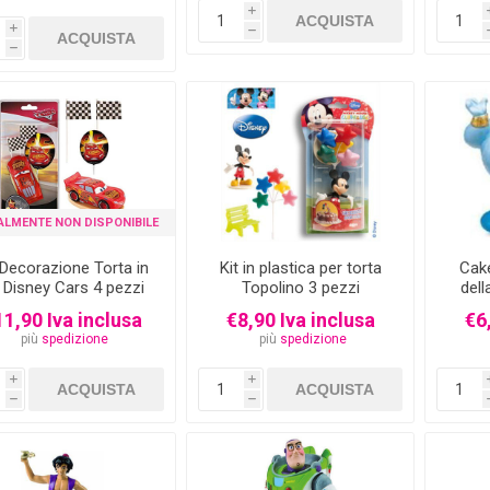
i
i
h
h
ALMENTE NON DISPONIBILE
 Decorazione Torta in
Kit in plastica per torta
Cake
 Disney Cars 4 pezzi
Topolino 3 pezzi
del
1,90 Iva inclusa
€8,90 Iva inclusa
€6
più
spedizione
più
spedizione
i
i
h
h