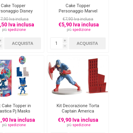
Cake Topper
Cake Topper
rsonaggio Disney
Personaggio Marvel
Pluto 7 cm
Spiderman 9,5 cm
7,90 Iva inclusa
€7,90 Iva inclusa
,50 Iva inclusa
€5,90 Iva inclusa
più
spedizione
più
spedizione
i
i
h
h
t Cake Topper in
Kit Decorazione Torta
lastica Pj Masks
Captain America
,90 Iva inclusa
€9,90 Iva inclusa
più
spedizione
più
spedizione