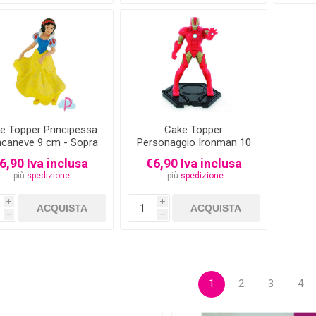
e Topper Principessa
Cake Topper
ncaneve 9 cm - Sopra
Personaggio Ironman 10
Torta
cm
6,90 Iva inclusa
€6,90 Iva inclusa
più
spedizione
più
spedizione
i
i
h
h
1
2
3
4