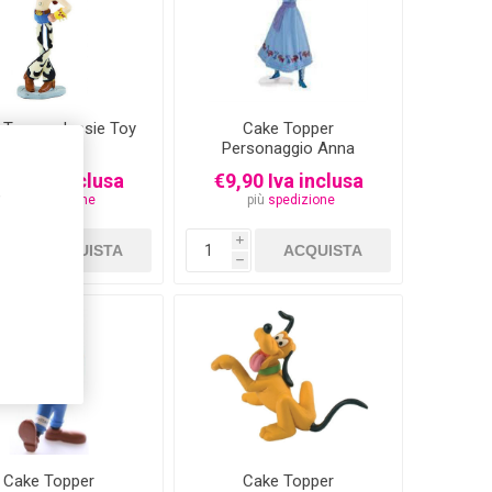
 Topper Jessie Toy
Cake Topper
Story
Personaggio Anna
Frozen 9,5 cm
,90 Iva inclusa
€9,90 Iva inclusa
,
più
spedizione
più
spedizione
i
i
h
h
Cake Topper
Cake Topper