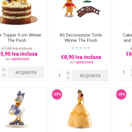
e Topper 9 cm Winnie
Kit Decorazione Torte
Cake
The Pooh
Winnie The Pooh
and 
€7,90 Iva inclusa
€
5,90 Iva inclusa
€6
€8,90 Iva inclusa
più
spedizione
più
spedizione
i
i
h
h
-25%
-30%