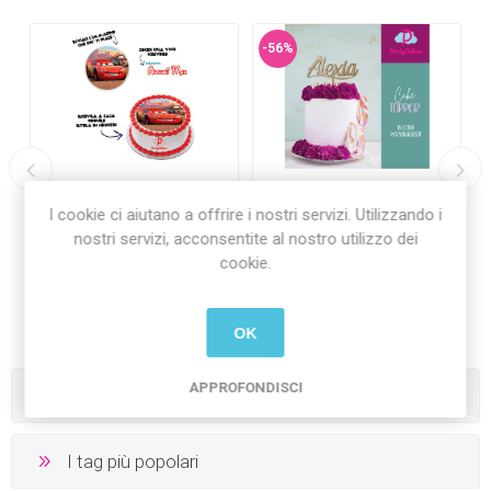
-56%
Cialda per torta
Cake Topper NOME in
I cookie ci aiutano a offrire i nostri servizi. Utilizzando i
personalizzata (con foto
legno da Personalizzare
e testo)
nostri servizi, acconsentite al nostro utilizzo dei
€18,00 Iva inclusa
cookie.
€8,00 Iva inclusa
€5,00 Iva inclusa
più
spedizione
più
spedizione
OK
APPROFONDISCI
Categorie
I tag più popolari