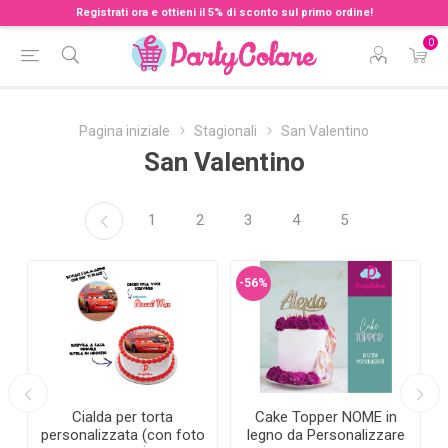
Registrati ora e ottieni il 5% di sconto sul primo ordine!
0
Pagina iniziale
Stagionali
San Valentino
San Valentino
1
2
3
4
5
-56%
Cialda per torta
Cake Topper NOME in
personalizzata (con foto
legno da Personalizzare