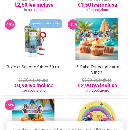
€2,50 Iva inclusa
€3,50 Iva inclusa
più
spedizione
più
spedizione
prodotto assortito
-10%
-26%
Bolle di Sapone Stitch 60 ml
16 Cake Topper di carta
Stitch
€1,00 Iva inclusa
€3,90 Iva inclusa
€0,90 Iva inclusa
€2,90 Iva inclusa
più
spedizione
più
spedizione
-24%
I cookie ci aiutano a offrire i nostri servizi. Utilizzando i