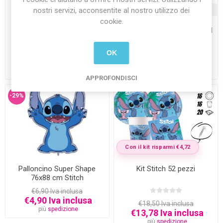
nostri servizi, acconsentite al nostro utilizzo dei
ATTUALMENTE NON DISPONIBILE
cookie.
Cake Topper di carta Stitch
Palloncino Mylar 17" Lilo and
Stitch
OK
€5,90 Iva inclusa
€4,90 Iva inclusa
€4,50 Iva inclusa
€3,90 Iva inclusa
più
spedizione
più
spedizione
APPROFONDISCI
-29%
Con il kit risparmi €4,72
Palloncino Super Shape
Kit Stitch 52 pezzi
76x88 cm Stitch
€6,90 Iva inclusa
€4,90 Iva inclusa
€18,50 Iva inclusa
più
spedizione
€13,78 Iva inclusa
più
spedizione