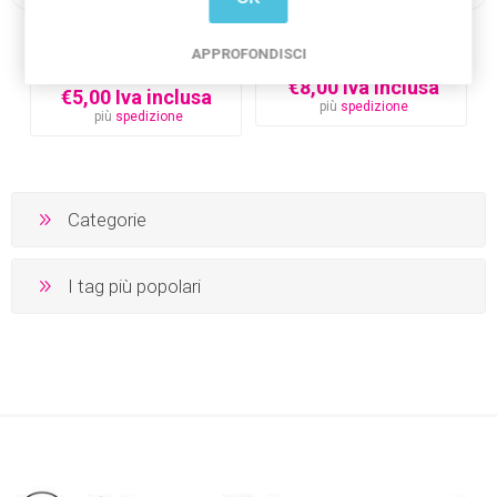
Cialda per torta
Cake Topper NOME in
personalizzata (con foto
legno da Personalizzare
APPROFONDISCI
e testo)
€18,00 Iva inclusa
€8,00 Iva inclusa
€5,00 Iva inclusa
più
spedizione
più
spedizione
Categorie
I tag più popolari